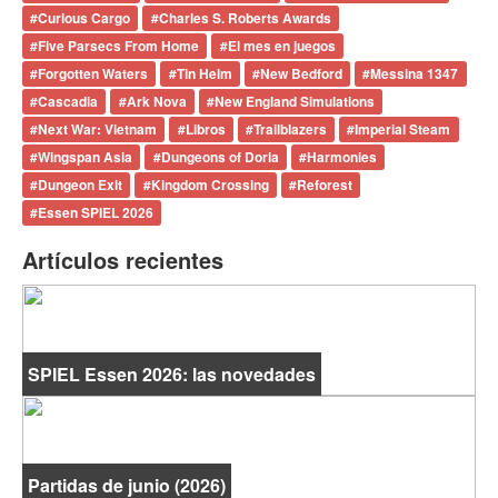
#
Curious Cargo
#
Charles S. Roberts Awards
#
Five Parsecs From Home
#
El mes en juegos
#
Forgotten Waters
#
Tin Helm
#
New Bedford
#
Messina 1347
#
Cascadia
#
Ark Nova
#
New England Simulations
#
Next War: Vietnam
#
Libros
#
Trailblazers
#
Imperial Steam
#
Wingspan Asia
#
Dungeons of Doria
#
Harmonies
#
Dungeon Exit
#
Kingdom Crossing
#
Reforest
#
Essen SPIEL 2026
Artículos recientes
SPIEL Essen 2026: las novedades
Partidas de junio (2026)