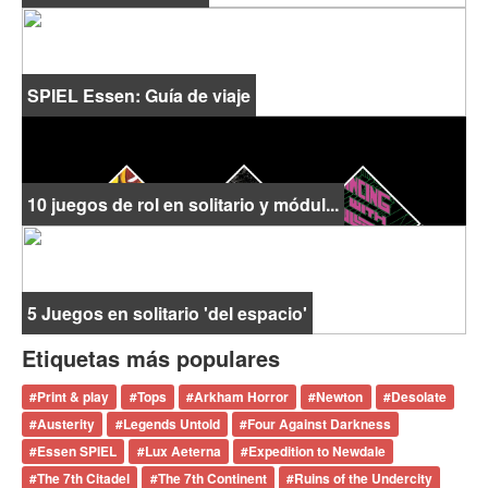
SPIEL Essen: Guía de viaje
10 juegos de rol en solitario y módul...
5 Juegos en solitario 'del espacio'
Etiquetas más populares
#
Print & play
#
Tops
#
Arkham Horror
#
Newton
#
Desolate
#
Austerity
#
Legends Untold
#
Four Against Darkness
#
Essen SPIEL
#
Lux Aeterna
#
Expedition to Newdale
#
The 7th Citadel
#
The 7th Continent
#
Ruins of the Undercity