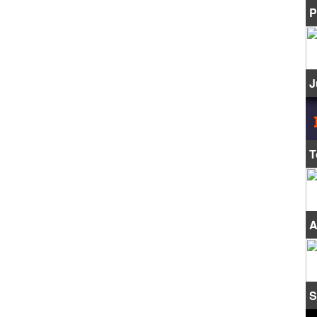
P
J
T
A
S