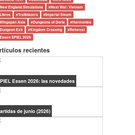
New England Simulations
#
Next War: Vietnam
Libros
#
Trailblazers
#
Imperial Steam
Wingspan Asia
#
Dungeons of Doria
#
Harmonies
Dungeon Exit
#
Kingdom Crossing
#
Reforest
Essen SPIEL 2026
rtículos recientes
PIEL Essen 2026: las novedades
artidas de junio (2026)