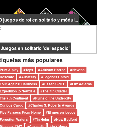
0 juegos de rol en solitario y módul...
 Juegos en solitario 'del espacio'
tiquetas más populares
Print & play
#
Tops
#
Arkham Horror
#
Newton
Desolate
#
Austerity
#
Legends Untold
Four Against Darkness
#
Essen SPIEL
#
Lux Aeterna
Expedition to Newdale
#
The 7th Citadel
The 7th Continent
#
Ruins of the Undercity
Curious Cargo
#
Charles S. Roberts Awards
Five Parsecs From Home
#
El mes en juegos
Forgotten Waters
#
Tin Helm
#
New Bedford
Messina 1347
#
Cascadia
#
Ark Nova