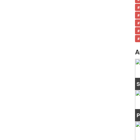
#
#
#
#
#
A
S
P