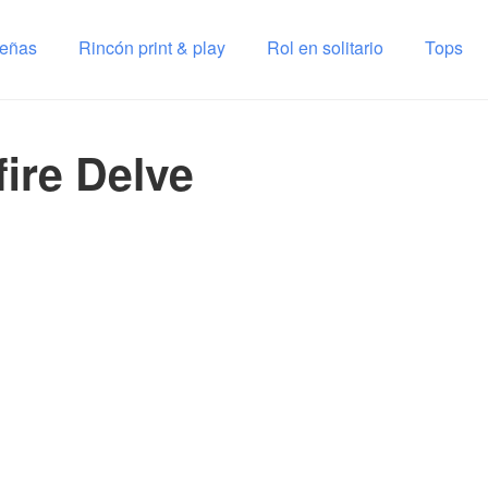
señas
Rincón print & play
Rol en solitario
Tops
ire Delve