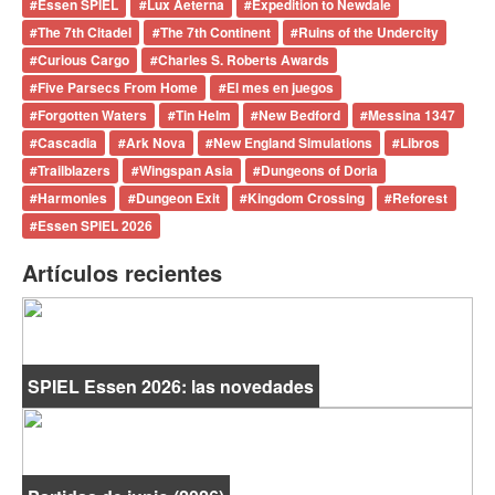
#
Essen SPIEL
#
Lux Aeterna
#
Expedition to Newdale
#
The 7th Citadel
#
The 7th Continent
#
Ruins of the Undercity
#
Curious Cargo
#
Charles S. Roberts Awards
#
Five Parsecs From Home
#
El mes en juegos
#
Forgotten Waters
#
Tin Helm
#
New Bedford
#
Messina 1347
#
Cascadia
#
Ark Nova
#
New England Simulations
#
Libros
#
Trailblazers
#
Wingspan Asia
#
Dungeons of Doria
#
Harmonies
#
Dungeon Exit
#
Kingdom Crossing
#
Reforest
#
Essen SPIEL 2026
Artículos recientes
SPIEL Essen 2026: las novedades