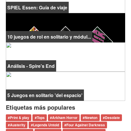
SPIEL Essen: Guía de viaje
10 juegos de rol en solitario y módul...
Análisis - Spire's End
5 Juegos en solitario 'del espacio'
Etiquetas más populares
#
Print & play
#
Tops
#
Arkham Horror
#
Newton
#
Desolate
#
Austerity
#
Legends Untold
#
Four Against Darkness