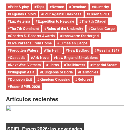
#
Print & play
#
Tops
#
Newton
#
Desolate
#
Austerity
#
Legends Untold
#
Four Against Darkness
#
Essen SPIEL
#
Lux Aeterna
#
Expedition to Newdale
#
The 7th Citadel
#
The 7th Continent
#
Ruins of the Undercity
#
Curious Cargo
#
Charles S. Roberts Awards
#
Ironsworn: Starforged
#
Five Parsecs From Home
#
El mes en juegos
#
Forgotten Waters
#
Tin Helm
#
New Bedford
#
Messina 1347
#
Cascadia
#
Ark Nova
#
New England Simulations
#
Next War: Vietnam
#
Libros
#
Trailblazers
#
Imperial Steam
#
Wingspan Asia
#
Dungeons of Doria
#
Harmonies
#
Dungeon Exit
#
Kingdom Crossing
#
Reforest
#
Essen SPIEL 2026
Artículos recientes
SPIEL Essen 2026: las novedades