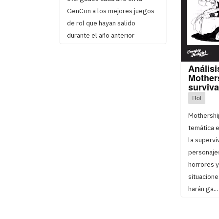
GenCon a los mejores juegos
de rol que hayan salido
durante el año anterior
Análisi
Mothers
surviva
Rol
Mothershi
temática e
la supervi
personaje
horrores y
situacione
harán ga...