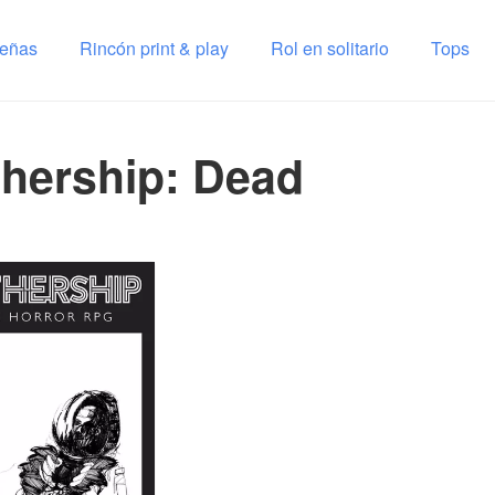
señas
Rincón print & play
Rol en solitario
Tops
hership: Dead