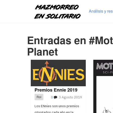
Análisis y re
Entradas en #Mot
Planet
Premios Ennie 2019
Rol
0
3 Agosto 2019
Los ENnies son unos premios
otorgados cada año en la