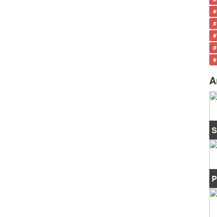
#
#
#
#
#
A
S
P