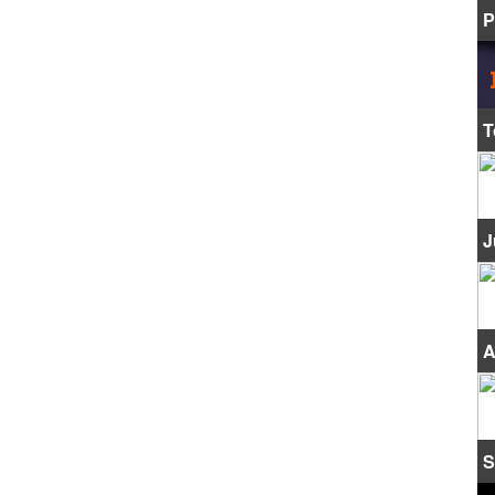
P
T
J
A
S