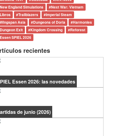
New England Simulations
#
Next War: Vietnam
Libros
#
Trailblazers
#
Imperial Steam
Wingspan Asia
#
Dungeons of Doria
#
Harmonies
Dungeon Exit
#
Kingdom Crossing
#
Reforest
Essen SPIEL 2026
rtículos recientes
PIEL Essen 2026: las novedades
artidas de junio (2026)