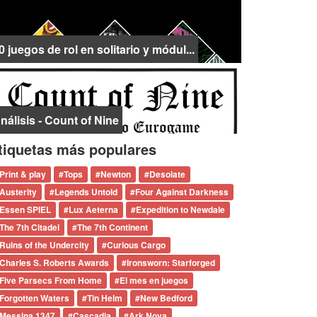
0 juegos de rol en solitario y módul...
nálisis - Count of Nine
tiquetas más populares
Print & play
#
Tops
#
Newton
#
Desolate
Austerity
#
Legends Untold
#
Four Against Darkness
Essen SPIEL
#
Lux Aeterna
#
Expedition to Newdale
The 7th Citadel
#
The 7th Continent
Ruins of the Undercity
#
Curious Cargo
Charles S. Roberts Awards
#
Ironsworn: Starforged
Five Parsecs From Home
#
El mes en juegos
Forgotten Waters
#
Tin Helm
#
New Bedford
Messina 1347
#
Cascadia
#
Ark Nova