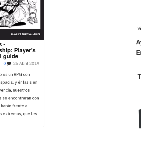
V
A
s -
hip: Player's
E
l guide
0
25 Abril 2019
p es un RPG con
T
spacial y énfasis en
vencia, nuestros
s se encontraran con
 harán frente a
s extremas, que les