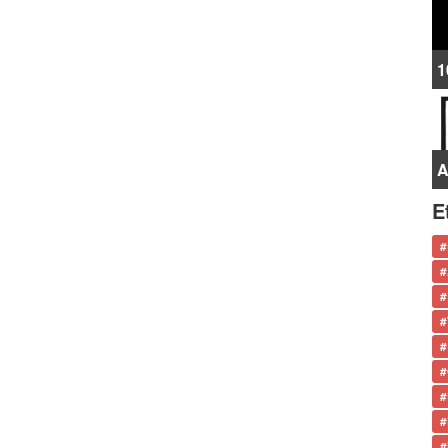
1
A
E
#
#
#
#
#
#
#
#
#