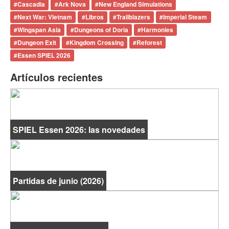
#
Cascadia
#
Ark Nova
#
New England Simulations
#
Next War: Vietnam
#
Libros
#
Trailblazers
#
Imperial Steam
#
Wingspan Asia
#
Dungeons of Doria
#
Harmonies
#
Dungeon Exit
#
Kingdom Crossing
#
Reforest
#
Essen SPIEL 2026
Artículos recientes
SPIEL Essen 2026: las novedades
Partidas de junio (2026)