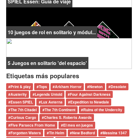
SPIEL Essen: Guía de viaje
10 juegos de rol en solitario y módul...
5 Juegos en solitario 'del espacio'
Etiquetas más populares
#
Print & play
#
Tops
#
Arkham Horror
#
Newton
#
Desolate
#
Austerity
#
Legends Untold
#
Four Against Darkness
#
Essen SPIEL
#
Lux Aeterna
#
Expedition to Newdale
#
The 7th Citadel
#
The 7th Continent
#
Ruins of the Undercity
#
Curious Cargo
#
Charles S. Roberts Awards
#
Five Parsecs From Home
#
El mes en juegos
#
Forgotten Waters
#
Tin Helm
#
New Bedford
#
Messina 1347