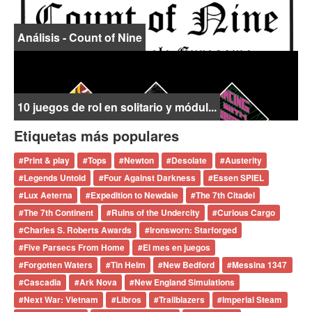
Análisis - Count of Nine
10 juegos de rol en solitario y módul...
Etiquetas más populares
#
Print & play
#
Tops
#
Newton
#
Desolate
#
Austerity
#
Legends Untold
#
Four Against Darkness
#
Essen SPIEL
#
Lux Aeterna
#
Expedition to Newdale
#
The 7th Citadel
#
The 7th Continent
#
Ruins of the Undercity
#
Curious Cargo
#
Charles S. Roberts Awards
#
Ironsworn: Starforged
#
Five Parsecs From Home
#
El mes en juegos
#
Forgotten Waters
#
Tin Helm
#
New Bedford
#
Messina 1347
#
Cascadia
#
Ark Nova
#
New England Simulations
#
Next War: Vietnam
#
Libros
#
Trailblazers
#
Imperial Steam