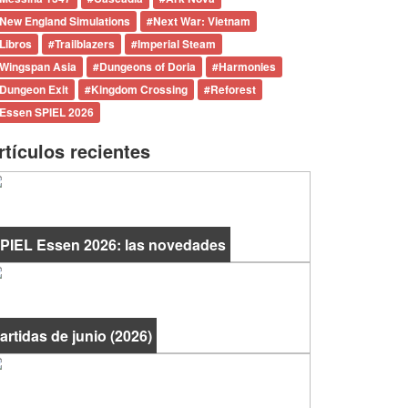
New England Simulations
#
Next War: Vietnam
Libros
#
Trailblazers
#
Imperial Steam
Wingspan Asia
#
Dungeons of Doria
#
Harmonies
Dungeon Exit
#
Kingdom Crossing
#
Reforest
Essen SPIEL 2026
rtículos recientes
PIEL Essen 2026: las novedades
artidas de junio (2026)