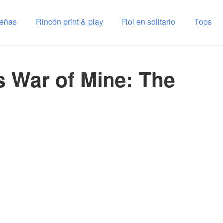
señas
Rincón print & play
Rol en solitario
Tops
s War of Mine: The