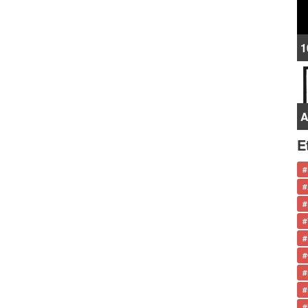
1
A
E
#
#
#
#
#
#
#
#
#