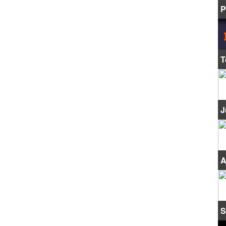
P
T
J
A
S