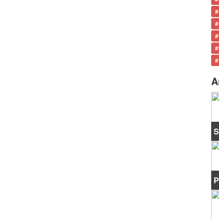
#
#
#
#
#
A
S
P