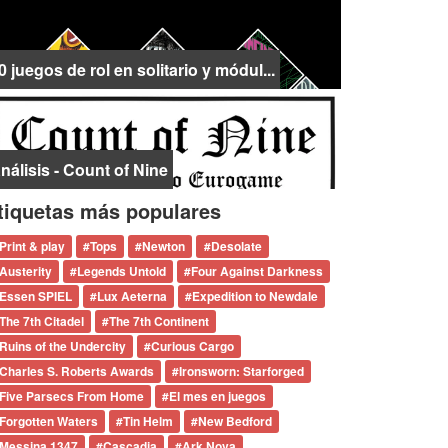
0 juegos de rol en solitario y módul...
nálisis - Count of Nine
tiquetas más populares
Print & play
#
Tops
#
Newton
#
Desolate
Austerity
#
Legends Untold
#
Four Against Darkness
Essen SPIEL
#
Lux Aeterna
#
Expedition to Newdale
The 7th Citadel
#
The 7th Continent
Ruins of the Undercity
#
Curious Cargo
Charles S. Roberts Awards
#
Ironsworn: Starforged
Five Parsecs From Home
#
El mes en juegos
Forgotten Waters
#
Tin Helm
#
New Bedford
Messina 1347
#
Cascadia
#
Ark Nova