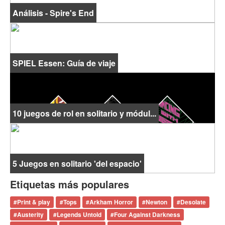
Análisis - Spire's End
SPIEL Essen: Guía de viaje
10 juegos de rol en solitario y módul...
5 Juegos en solitario 'del espacio'
Etiquetas más populares
#
Print & play
#
Tops
#
Arkham Horror
#
Newton
#
Desolate
#
Austerity
#
Legends Untold
#
Four Against Darkness