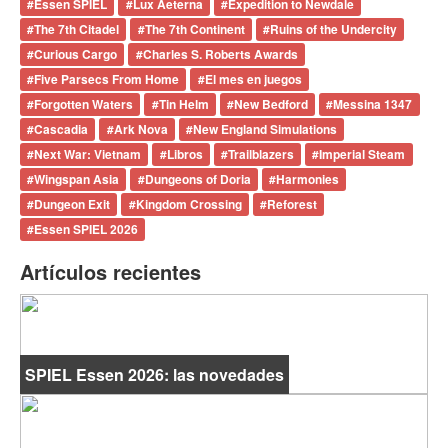
#
Essen SPIEL
#
Lux Aeterna
#
Expedition to Newdale
#
The 7th Citadel
#
The 7th Continent
#
Ruins of the Undercity
#
Curious Cargo
#
Charles S. Roberts Awards
#
Five Parsecs From Home
#
El mes en juegos
#
Forgotten Waters
#
Tin Helm
#
New Bedford
#
Messina 1347
#
Cascadia
#
Ark Nova
#
New England Simulations
#
Next War: Vietnam
#
Libros
#
Trailblazers
#
Imperial Steam
#
Wingspan Asia
#
Dungeons of Doria
#
Harmonies
#
Dungeon Exit
#
Kingdom Crossing
#
Reforest
#
Essen SPIEL 2026
Artículos recientes
SPIEL Essen 2026: las novedades