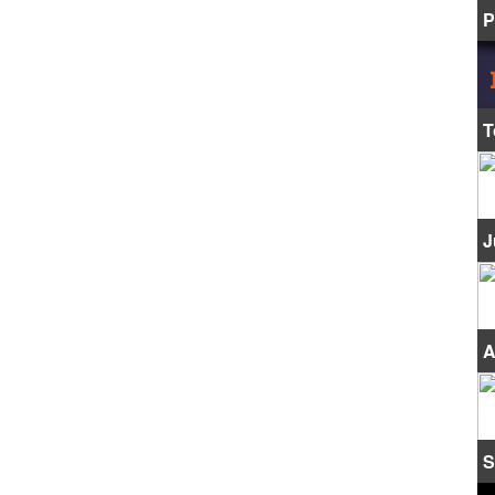
P
T
J
A
S