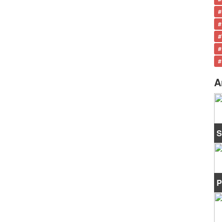
#
#
#
#
#
A
S
P