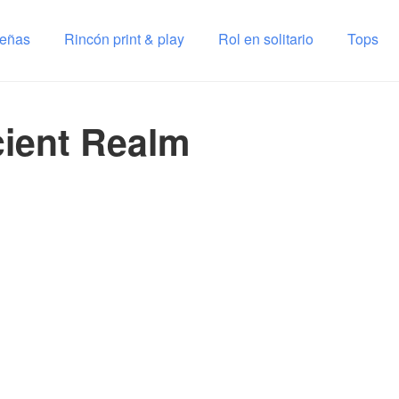
señas
Rincón print & play
Rol en solitario
Tops
ient Realm