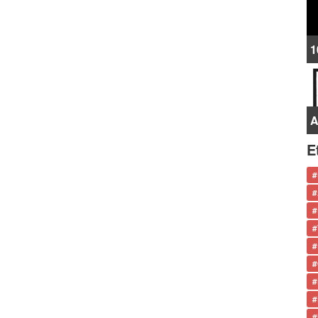
1
A
E
#
#
#
#
#
#
#
#
#