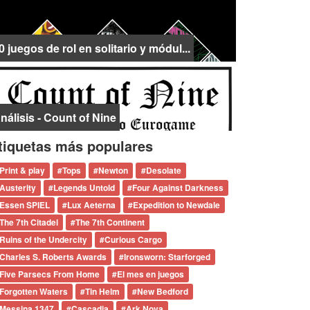
0 juegos de rol en solitario y módul...
nálisis - Count of Nine
tiquetas más populares
Print & play
#
Tops
#
Newton
#
Desolate
Austerity
#
Legends Untold
#
Four Against Darkness
Essen SPIEL
#
Lux Aeterna
#
Expedition to Newdale
The 7th Citadel
#
The 7th Continent
Ruins of the Undercity
#
Curious Cargo
Charles S. Roberts Awards
#
Ironsworn: Starforged
Five Parsecs From Home
#
El mes en juegos
Forgotten Waters
#
Tin Helm
#
New Bedford
Messina 1347
#
Cascadia
#
Ark Nova