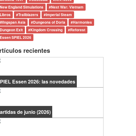
New England Simulations
#
Next War: Vietnam
Libros
#
Trailblazers
#
Imperial Steam
Wingspan Asia
#
Dungeons of Doria
#
Harmonies
Dungeon Exit
#
Kingdom Crossing
#
Reforest
Essen SPIEL 2026
rtículos recientes
PIEL Essen 2026: las novedades
artidas de junio (2026)