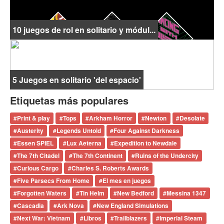
10 juegos de rol en solitario y módul...
5 Juegos en solitario 'del espacio'
Etiquetas más populares
#
Print & play
#
Tops
#
Arkham Horror
#
Newton
#
Desolate
#
Austerity
#
Legends Untold
#
Four Against Darkness
#
Essen SPIEL
#
Lux Aeterna
#
Expedition to Newdale
#
The 7th Citadel
#
The 7th Continent
#
Ruins of the Undercity
#
Curious Cargo
#
Charles S. Roberts Awards
#
Five Parsecs From Home
#
El mes en juegos
#
Forgotten Waters
#
Tin Helm
#
New Bedford
#
Messina 1347
#
Cascadia
#
Ark Nova
#
New England Simulations
#
Next War: Vietnam
#
Libros
#
Trailblazers
#
Imperial Steam