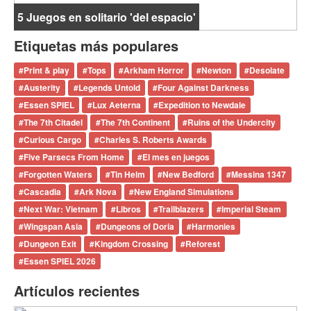
5 Juegos en solitario 'del espacio'
Etiquetas más populares
#
Print & play
#
Tops
#
Arkham Horror
#
Newton
#
Desolate
#
Austerity
#
Legends Untold
#
Four Against Darkness
#
Essen SPIEL
#
Lux Aeterna
#
Expedition to Newdale
#
The 7th Citadel
#
The 7th Continent
#
Ruins of the Undercity
#
Curious Cargo
#
Charles S. Roberts Awards
#
Five Parsecs From Home
#
El mes en juegos
#
Forgotten Waters
#
Tin Helm
#
New Bedford
#
Messina 1347
#
Cascadia
#
Ark Nova
#
New England Simulations
#
Next War: Vietnam
#
Libros
#
Trailblazers
#
Imperial Steam
#
Wingspan Asia
#
Dungeons of Doria
#
Harmonies
#
Dungeon Exit
#
Kingdom Crossing
#
Reforest
#
Essen SPIEL 2026
Artículos recientes