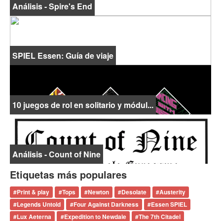
Análisis - Spire's End
SPIEL Essen: Guía de viaje
10 juegos de rol en solitario y módul...
Análisis - Count of Nine
Etiquetas más populares
#
Print & play
#
Tops
#
Newton
#
Desolate
#
Austerity
#
Legends Untold
#
Four Against Darkness
#
Essen SPIEL
#
Lux Aeterna
#
Expedition to Newdale
#
The 7th Citadel