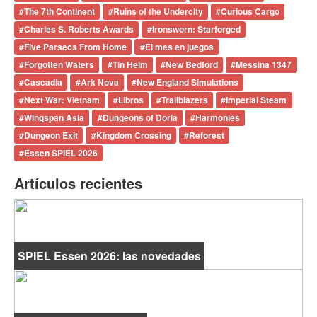
#
The 7th Continent
#
Ruins of the Undercity
#
Curious Cargo
#
Charles S. Roberts Awards
#
Ironsworn: Starforged
#
Five Parsecs From Home
#
El mes en juegos
#
Forgotten Waters
#
Tin Helm
#
New Bedford
#
Messina 1347
#
Cascadia
#
Ark Nova
#
New England Simulations
#
Next War: Vietnam
#
Libros
#
Trailblazers
#
Imperial Steam
#
Wingspan Asia
#
Dungeons of Doria
#
Harmonies
#
Dungeon Exit
#
Kingdom Crossing
#
Reforest
#
Essen SPIEL 2026
Artículos recientes
SPIEL Essen 2026: las novedades