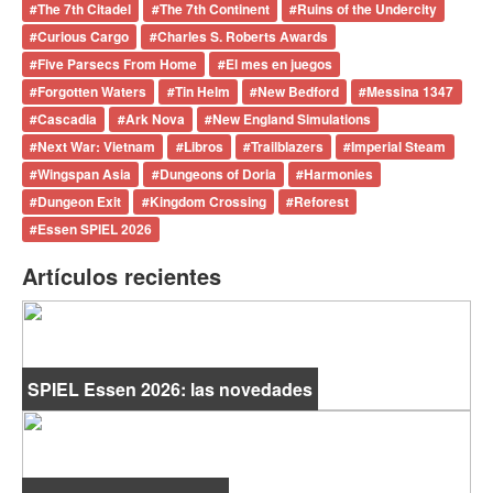
#
The 7th Citadel
#
The 7th Continent
#
Ruins of the Undercity
#
Curious Cargo
#
Charles S. Roberts Awards
#
Five Parsecs From Home
#
El mes en juegos
#
Forgotten Waters
#
Tin Helm
#
New Bedford
#
Messina 1347
#
Cascadia
#
Ark Nova
#
New England Simulations
#
Next War: Vietnam
#
Libros
#
Trailblazers
#
Imperial Steam
#
Wingspan Asia
#
Dungeons of Doria
#
Harmonies
#
Dungeon Exit
#
Kingdom Crossing
#
Reforest
#
Essen SPIEL 2026
Artículos recientes
SPIEL Essen 2026: las novedades