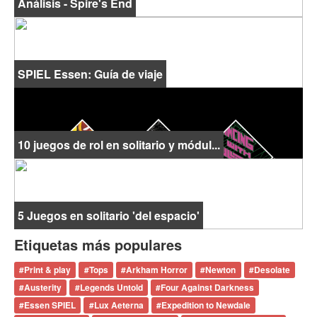
Análisis - Spire's End
SPIEL Essen: Guía de viaje
10 juegos de rol en solitario y módul...
5 Juegos en solitario 'del espacio'
Etiquetas más populares
#
Print & play
#
Tops
#
Arkham Horror
#
Newton
#
Desolate
#
Austerity
#
Legends Untold
#
Four Against Darkness
#
Essen SPIEL
#
Lux Aeterna
#
Expedition to Newdale