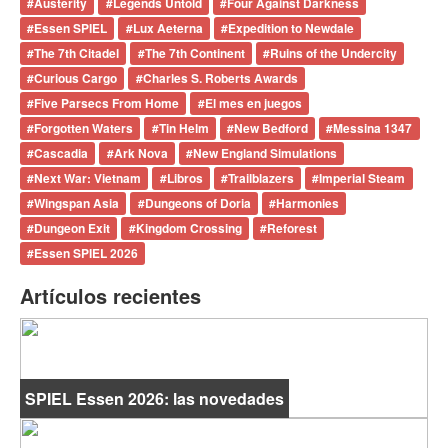
#
Austerity
#
Legends Untold
#
Four Against Darkness
#
Essen SPIEL
#
Lux Aeterna
#
Expedition to Newdale
#
The 7th Citadel
#
The 7th Continent
#
Ruins of the Undercity
#
Curious Cargo
#
Charles S. Roberts Awards
#
Five Parsecs From Home
#
El mes en juegos
#
Forgotten Waters
#
Tin Helm
#
New Bedford
#
Messina 1347
#
Cascadia
#
Ark Nova
#
New England Simulations
#
Next War: Vietnam
#
Libros
#
Trailblazers
#
Imperial Steam
#
Wingspan Asia
#
Dungeons of Doria
#
Harmonies
#
Dungeon Exit
#
Kingdom Crossing
#
Reforest
#
Essen SPIEL 2026
Artículos recientes
SPIEL Essen 2026: las novedades