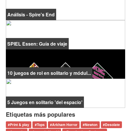
Análisis - Spire's End
SPIEL Essen: Guía de viaje
10 juegos de rol en solitario y módul...
5 Juegos en solitario 'del espacio'
Etiquetas más populares
#
Print & play
#
Tops
#
Arkham Horror
#
Newton
#
Desolate