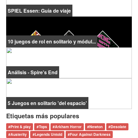
SPIEL Essen: Guía de viaje
10 juegos de rol en solitario y módul...
Análisis - Spire's End
5 Juegos en solitario 'del espacio'
Etiquetas más populares
#
Print & play
#
Tops
#
Arkham Horror
#
Newton
#
Desolate
#
Austerity
#
Legends Untold
#
Four Against Darkness