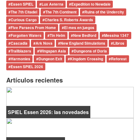
#
Essen SPIEL
#
Lux Aeterna
#
Expedition to Newdale
#
The 7th Citadel
#
The 7th Continent
#
Ruins of the Undercity
#
Curious Cargo
#
Charles S. Roberts Awards
#
Five Parsecs From Home
#
El mes en juegos
#
Forgotten Waters
#
Tin Helm
#
New Bedford
#
Messina 1347
#
Cascadia
#
Ark Nova
#
New England Simulations
#
Libros
#
Trailblazers
#
Wingspan Asia
#
Dungeons of Doria
#
Harmonies
#
Dungeon Exit
#
Kingdom Crossing
#
Reforest
#
Essen SPIEL 2026
Artículos recientes
SPIEL Essen 2026: las novedades