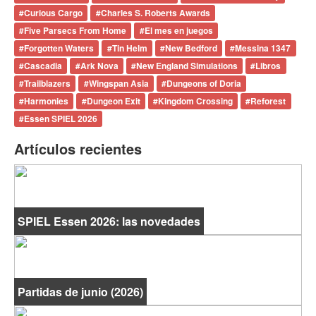
#
Curious Cargo
#
Charles S. Roberts Awards
#
Five Parsecs From Home
#
El mes en juegos
#
Forgotten Waters
#
Tin Helm
#
New Bedford
#
Messina 1347
#
Cascadia
#
Ark Nova
#
New England Simulations
#
Libros
#
Trailblazers
#
Wingspan Asia
#
Dungeons of Doria
#
Harmonies
#
Dungeon Exit
#
Kingdom Crossing
#
Reforest
#
Essen SPIEL 2026
Artículos recientes
SPIEL Essen 2026: las novedades
Partidas de junio (2026)