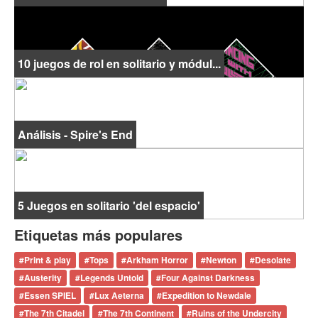
10 juegos de rol en solitario y módul...
Análisis - Spire's End
5 Juegos en solitario 'del espacio'
Etiquetas más populares
#
Print & play
#
Tops
#
Arkham Horror
#
Newton
#
Desolate
#
Austerity
#
Legends Untold
#
Four Against Darkness
#
Essen SPIEL
#
Lux Aeterna
#
Expedition to Newdale
#
The 7th Citadel
#
The 7th Continent
#
Ruins of the Undercity