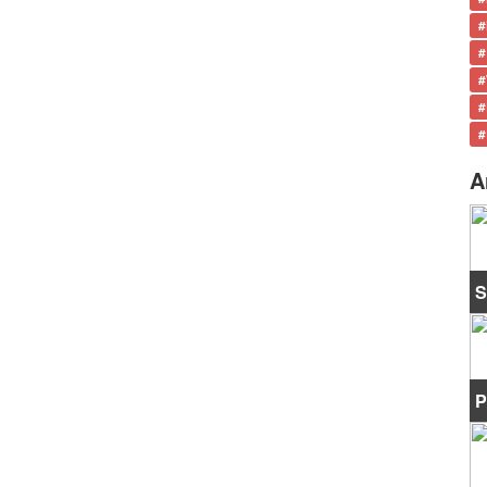
#
#
#
#
#
A
S
P