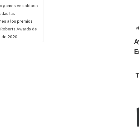
argames en solitario
odas las
nes a los premios
V
. Roberts Awards de
 de 2020
A
E
T