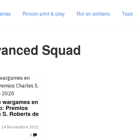
señas
Rincón print & play
Rol en solitario
Tops
vanced Squad
e wargames en
io: Premios
 S. Roberts de
14 Noviembre 2021
3