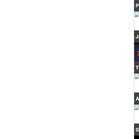
P
J
T
A
S