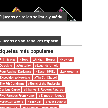
0 juegos de rol en solitario y módul...
 Juegos en solitario 'del espacio'
tiquetas más populares
Print & play
#
Tops
#
Arkham Horror
#
Newton
Desolate
#
Austerity
#
Legends Untold
Four Against Darkness
#
Essen SPIEL
#
Lux Aeterna
Expedition to Newdale
#
The 7th Citadel
The 7th Continent
#
Ruins of the Undercity
Curious Cargo
#
Charles S. Roberts Awards
Five Parsecs From Home
#
El mes en juegos
Forgotten Waters
#
Tin Helm
#
New Bedford
Messina 1347
#
Cascadia
#
Ark Nova