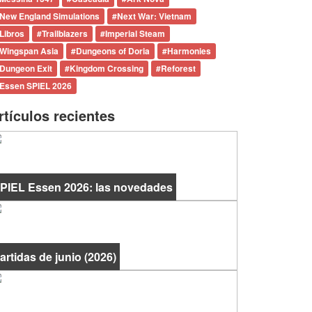
New England Simulations
#
Next War: Vietnam
Libros
#
Trailblazers
#
Imperial Steam
Wingspan Asia
#
Dungeons of Doria
#
Harmonies
Dungeon Exit
#
Kingdom Crossing
#
Reforest
Essen SPIEL 2026
rtículos recientes
PIEL Essen 2026: las novedades
artidas de junio (2026)