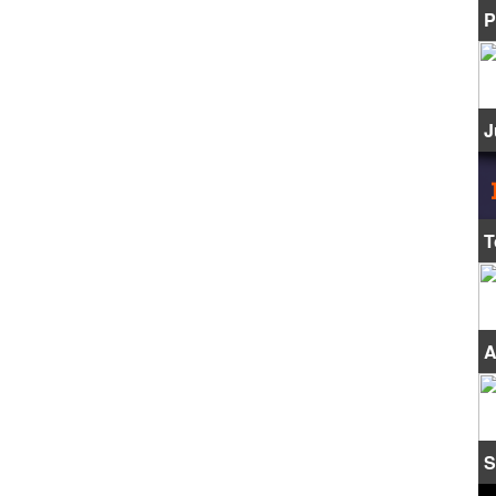
P
J
T
A
S