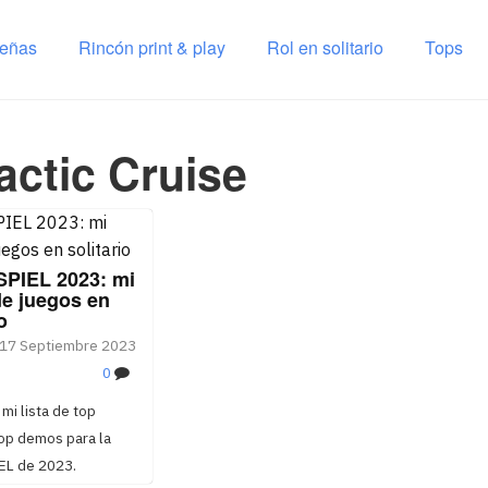
señas
Rincón print & play
Rol en solitario
Tops
actic Cruise
SPIEL 2023: mi
de juegos en
o
17 Septiembre 2023
0
 mi lista de top
top demos para la
EL de 2023.