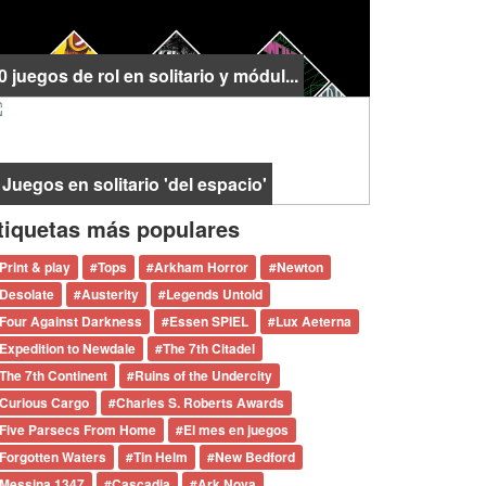
0 juegos de rol en solitario y módul...
 Juegos en solitario 'del espacio'
tiquetas más populares
Print & play
#
Tops
#
Arkham Horror
#
Newton
Desolate
#
Austerity
#
Legends Untold
Four Against Darkness
#
Essen SPIEL
#
Lux Aeterna
Expedition to Newdale
#
The 7th Citadel
The 7th Continent
#
Ruins of the Undercity
Curious Cargo
#
Charles S. Roberts Awards
Five Parsecs From Home
#
El mes en juegos
Forgotten Waters
#
Tin Helm
#
New Bedford
Messina 1347
#
Cascadia
#
Ark Nova