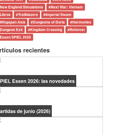
New England Simulations
#
Next War: Vietnam
Libros
#
Trailblazers
#
Imperial Steam
Wingspan Asia
#
Dungeons of Doria
#
Harmonies
Dungeon Exit
#
Kingdom Crossing
#
Reforest
Essen SPIEL 2026
rtículos recientes
PIEL Essen 2026: las novedades
artidas de junio (2026)