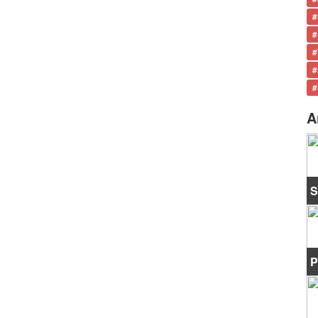
#
#
#
#
#
A
S
P