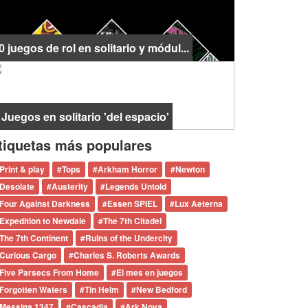
0 juegos de rol en solitario y módul...
 Juegos en solitario 'del espacio'
tiquetas más populares
Print & play
#
Tops
#
Arkham Horror
#
Newton
Desolate
#
Austerity
#
Legends Untold
Four Against Darkness
#
Essen SPIEL
#
Lux Aeterna
Expedition to Newdale
#
The 7th Citadel
The 7th Continent
#
Ruins of the Undercity
Curious Cargo
#
Charles S. Roberts Awards
Five Parsecs From Home
#
El mes en juegos
Forgotten Waters
#
Tin Helm
#
New Bedford
Messina 1347
#
Cascadia
#
Ark Nova