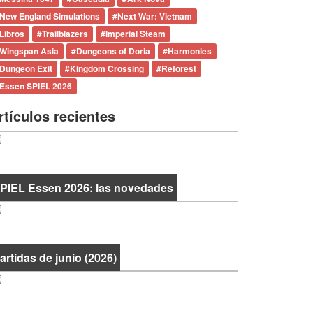
New England Simulations
#
Next War: Vietnam
Libros
#
Trailblazers
#
Imperial Steam
Wingspan Asia
#
Dungeons of Doria
#
Harmonies
Dungeon Exit
#
Kingdom Crossing
#
Reforest
Essen SPIEL 2026
rtículos recientes
PIEL Essen 2026: las novedades
artidas de junio (2026)