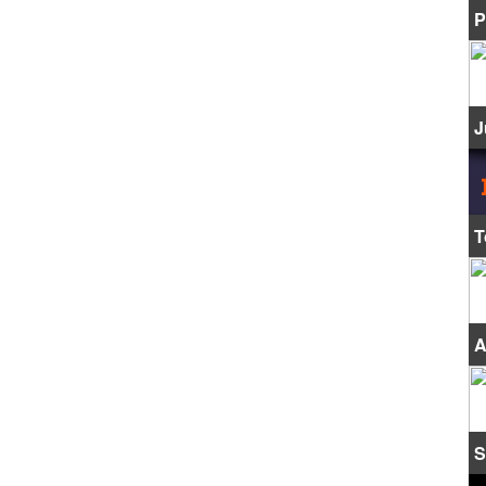
P
J
T
A
S