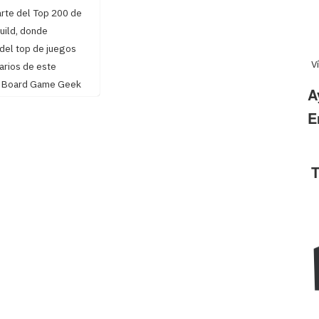
arte del Top 200 de
uild, donde
del top de juegos
V
arios de este
n Board Game Geek
A
E
T