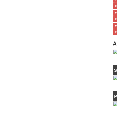
#
#
#
#
#
A
S
P