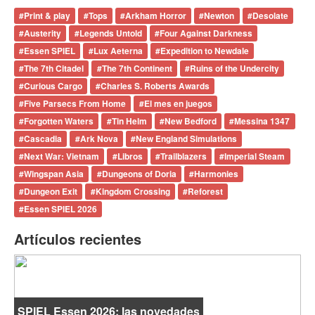
#
Print & play
#
Tops
#
Arkham Horror
#
Newton
#
Desolate
#
Austerity
#
Legends Untold
#
Four Against Darkness
#
Essen SPIEL
#
Lux Aeterna
#
Expedition to Newdale
#
The 7th Citadel
#
The 7th Continent
#
Ruins of the Undercity
#
Curious Cargo
#
Charles S. Roberts Awards
#
Five Parsecs From Home
#
El mes en juegos
#
Forgotten Waters
#
Tin Helm
#
New Bedford
#
Messina 1347
#
Cascadia
#
Ark Nova
#
New England Simulations
#
Next War: Vietnam
#
Libros
#
Trailblazers
#
Imperial Steam
#
Wingspan Asia
#
Dungeons of Doria
#
Harmonies
#
Dungeon Exit
#
Kingdom Crossing
#
Reforest
#
Essen SPIEL 2026
Artículos recientes
SPIEL Essen 2026: las novedades