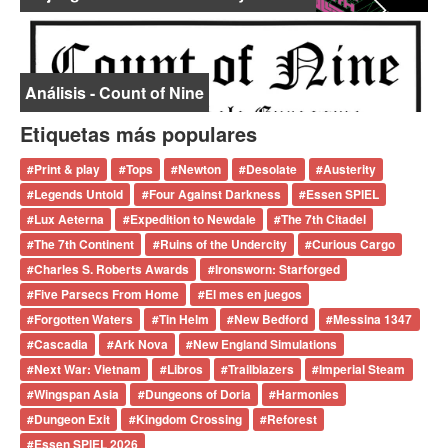
Análisis - Count of Nine
Etiquetas más populares
#
Print & play
#
Tops
#
Newton
#
Desolate
#
Austerity
#
Legends Untold
#
Four Against Darkness
#
Essen SPIEL
#
Lux Aeterna
#
Expedition to Newdale
#
The 7th Citadel
#
The 7th Continent
#
Ruins of the Undercity
#
Curious Cargo
#
Charles S. Roberts Awards
#
Ironsworn: Starforged
#
Five Parsecs From Home
#
El mes en juegos
#
Forgotten Waters
#
Tin Helm
#
New Bedford
#
Messina 1347
#
Cascadia
#
Ark Nova
#
New England Simulations
#
Next War: Vietnam
#
Libros
#
Trailblazers
#
Imperial Steam
#
Wingspan Asia
#
Dungeons of Doria
#
Harmonies
#
Dungeon Exit
#
Kingdom Crossing
#
Reforest
#
Essen SPIEL 2026