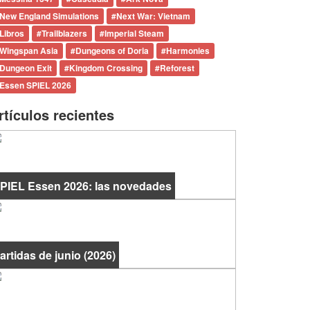
New England Simulations
#
Next War: Vietnam
Libros
#
Trailblazers
#
Imperial Steam
Wingspan Asia
#
Dungeons of Doria
#
Harmonies
Dungeon Exit
#
Kingdom Crossing
#
Reforest
Essen SPIEL 2026
rtículos recientes
PIEL Essen 2026: las novedades
artidas de junio (2026)