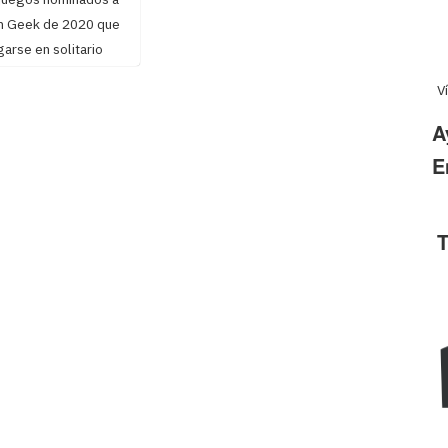
n Geek de 2020 que
arse en solitario
V
A
E
T