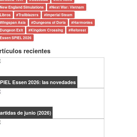
New England Simulations
#
Next War: Vietnam
Libros
#
Trailblazers
#
Imperial Steam
Wingspan Asia
#
Dungeons of Doria
#
Harmonies
Dungeon Exit
#
Kingdom Crossing
#
Reforest
Essen SPIEL 2026
rtículos recientes
PIEL Essen 2026: las novedades
artidas de junio (2026)