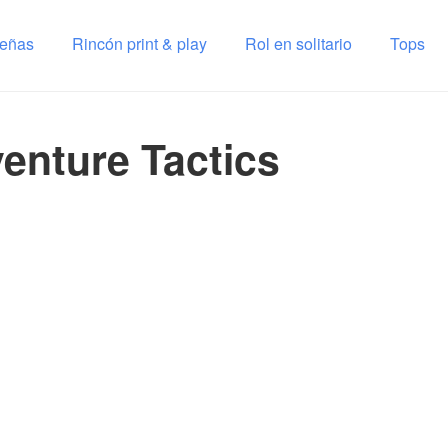
señas
Rincón print & play
Rol en solitario
Tops
enture Tactics