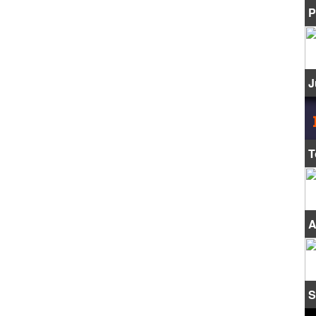
P
J
T
A
S