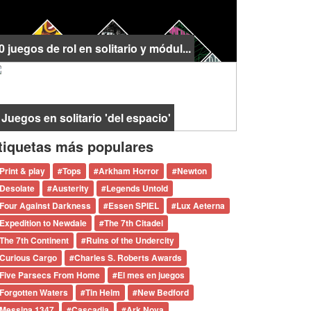
0 juegos de rol en solitario y módul...
 Juegos en solitario 'del espacio'
tiquetas más populares
Print & play
#
Tops
#
Arkham Horror
#
Newton
Desolate
#
Austerity
#
Legends Untold
Four Against Darkness
#
Essen SPIEL
#
Lux Aeterna
Expedition to Newdale
#
The 7th Citadel
The 7th Continent
#
Ruins of the Undercity
Curious Cargo
#
Charles S. Roberts Awards
Five Parsecs From Home
#
El mes en juegos
Forgotten Waters
#
Tin Helm
#
New Bedford
Messina 1347
#
Cascadia
#
Ark Nova