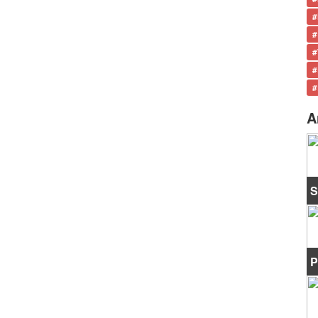
#
#
#
#
#
A
S
P