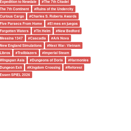
Expedition to Newdale
#
The 7th Citadel
The 7th Continent
#
Ruins of the Undercity
Curious Cargo
#
Charles S. Roberts Awards
Five Parsecs From Home
#
El mes en juegos
Forgotten Waters
#
Tin Helm
#
New Bedford
Messina 1347
#
Cascadia
#
Ark Nova
New England Simulations
#
Next War: Vietnam
Libros
#
Trailblazers
#
Imperial Steam
Wingspan Asia
#
Dungeons of Doria
#
Harmonies
Dungeon Exit
#
Kingdom Crossing
#
Reforest
Essen SPIEL 2026