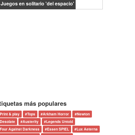
 Juegos en solitario 'del espacio'
tiquetas más populares
Print & play
#
Tops
#
Arkham Horror
#
Newton
Desolate
#
Austerity
#
Legends Untold
Four Against Darkness
#
Essen SPIEL
#
Lux Aeterna