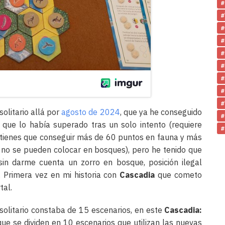
#
#
#
#
#
#
#
#
#
olitario allá por
agosto de 2024
, que ya he conseguido
#
que lo había superado tras un solo intento (requiere
#
 tienes que conseguir más de 60 puntos en fauna y más
no se pueden colocar en bosques), pero he tenido que
in darme cuenta un zorro en bosque, posición ilegal
. Primera vez en mi historia con
Cascadia
que cometo
tal.
olitario constaba de 15 escenarios, en este
Cascadia:
e se dividen en 10 escenarios que utilizan las nuevas