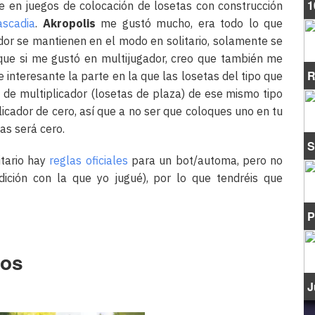
1
e en juegos de colocación de losetas con construcción
ascadia
.
Akropolis
me gustó mucho, era todo lo que
dor se mantienen en el modo en solitario, solamente se
que si me gustó en multijugador, creo que también me
R
 interesante la parte en la que las losetas del tipo que
 de multiplicador (losetas de plaza) de ese mismo tipo
licador de cero, así que a no ser que coloques uno en tu
as será cero.
S
itario hay
reglas oficiales
para un bot/automa, pero no
ición con la que yo jugué), por lo que tendréis que
P
tos
J