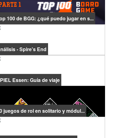
op 100 de BGG: ¿qué puedo jugar en s...
nálisis - Spire's End
PIEL Essen: Guía de viaje
0 juegos de rol en solitario y módul...