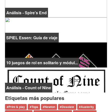
Análisis - Spire's End
SPIEL Essen: Guía de viaje
10 juegos de rol en solitario y módul...
Análisis - Count of Nine
Etiquetas más populares
#
Print & play
#
Tops
#
Newton
#
Desolate
#
Austerity