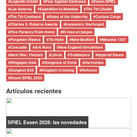
#
Legends Untold
#
Four Against Darkness
#
Essen SPIEL
#
Lux Aeterna
#
Expedition to Newdale
#
The 7th Citadel
#
The 7th Continent
#
Ruins of the Undercity
#
Curious Cargo
#
Charles S. Roberts Awards
#
Ironsworn: Starforged
#
Five Parsecs From Home
#
El mes en juegos
#
Forgotten Waters
#
Tin Helm
#
New Bedford
#
Messina 1347
#
Cascadia
#
Ark Nova
#
New England Simulations
#
Next War: Vietnam
#
Libros
#
Trailblazers
#
Imperial Steam
#
Wingspan Asia
#
Dungeons of Doria
#
Harmonies
#
Dungeon Exit
#
Kingdom Crossing
#
Reforest
#
Essen SPIEL 2026
Artículos recientes
SPIEL Essen 2026: las novedades