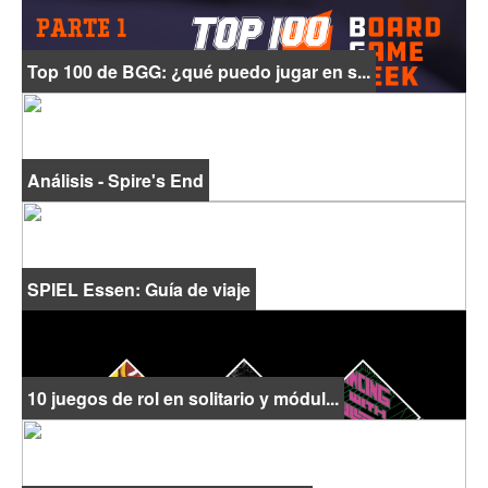
Top 100 de BGG: ¿qué puedo jugar en s...
Análisis - Spire's End
SPIEL Essen: Guía de viaje
10 juegos de rol en solitario y módul...