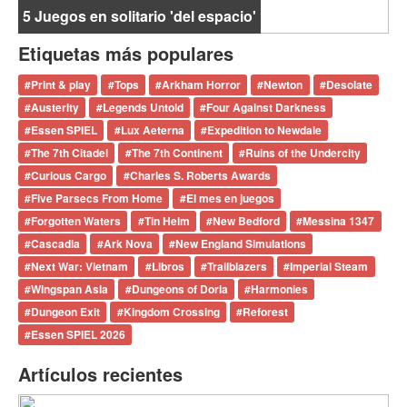
5 Juegos en solitario 'del espacio'
Etiquetas más populares
#
Print & play
#
Tops
#
Arkham Horror
#
Newton
#
Desolate
#
Austerity
#
Legends Untold
#
Four Against Darkness
#
Essen SPIEL
#
Lux Aeterna
#
Expedition to Newdale
#
The 7th Citadel
#
The 7th Continent
#
Ruins of the Undercity
#
Curious Cargo
#
Charles S. Roberts Awards
#
Five Parsecs From Home
#
El mes en juegos
#
Forgotten Waters
#
Tin Helm
#
New Bedford
#
Messina 1347
#
Cascadia
#
Ark Nova
#
New England Simulations
#
Next War: Vietnam
#
Libros
#
Trailblazers
#
Imperial Steam
#
Wingspan Asia
#
Dungeons of Doria
#
Harmonies
#
Dungeon Exit
#
Kingdom Crossing
#
Reforest
#
Essen SPIEL 2026
Artículos recientes