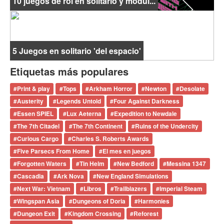
10 juegos de rol en solitario y módul...
5 Juegos en solitario 'del espacio'
Etiquetas más populares
#
Print & play
#
Tops
#
Arkham Horror
#
Newton
#
Desolate
#
Austerity
#
Legends Untold
#
Four Against Darkness
#
Essen SPIEL
#
Lux Aeterna
#
Expedition to Newdale
#
The 7th Citadel
#
The 7th Continent
#
Ruins of the Undercity
#
Curious Cargo
#
Charles S. Roberts Awards
#
Five Parsecs From Home
#
El mes en juegos
#
Forgotten Waters
#
Tin Helm
#
New Bedford
#
Messina 1347
#
Cascadia
#
Ark Nova
#
New England Simulations
#
Next War: Vietnam
#
Libros
#
Trailblazers
#
Imperial Steam
#
Wingspan Asia
#
Dungeons of Doria
#
Harmonies
#
Dungeon Exit
#
Kingdom Crossing
#
Reforest