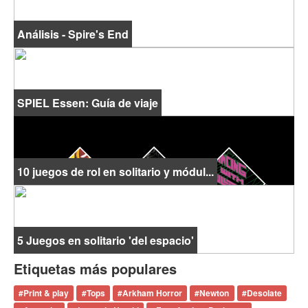
Análisis - Spire's End
SPIEL Essen: Guía de viaje
10 juegos de rol en solitario y módul...
5 Juegos en solitario 'del espacio'
Etiquetas más populares
#
Print & play
#
Tops
#
Arkham Horror
#
Newton
#
Desolate