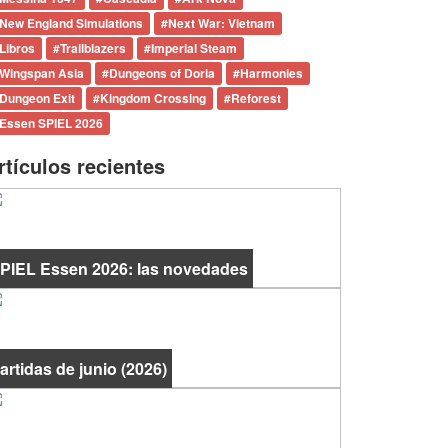
New England Simulations
#
Next War: Vietnam
Libros
#
Trailblazers
#
Imperial Steam
Wingspan Asia
#
Dungeons of Doria
#
Harmonies
Dungeon Exit
#
Kingdom Crossing
#
Reforest
Essen SPIEL 2026
rtículos recientes
PIEL Essen 2026: las novedades
artidas de junio (2026)