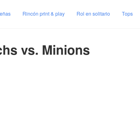
señas
Rincón print & play
Rol en solitario
Tops
hs vs. Minions