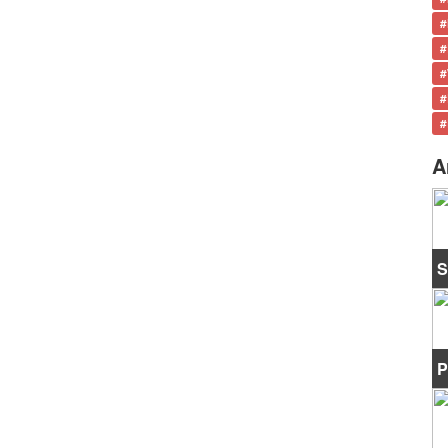
#
#
#
#
#
A
S
P