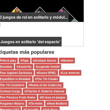
0 juegos de rol en solitario y módul...
 Juegos en solitario 'del espacio'
tiquetas más populares
Print & play
#
Tops
#
Arkham Horror
#
Newton
Desolate
#
Austerity
#
Legends Untold
Four Against Darkness
#
Essen SPIEL
#
Lux Aeterna
Expedition to Newdale
#
The 7th Citadel
The 7th Continent
#
Ruins of the Undercity
Curious Cargo
#
Charles S. Roberts Awards
Five Parsecs From Home
#
El mes en juegos
Forgotten Waters
#
Tin Helm
#
New Bedford
Messina 1347
#
Cascadia
#
Ark Nova