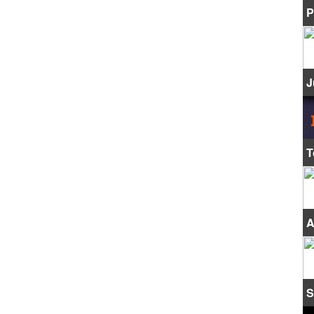
P
J
T
A
S