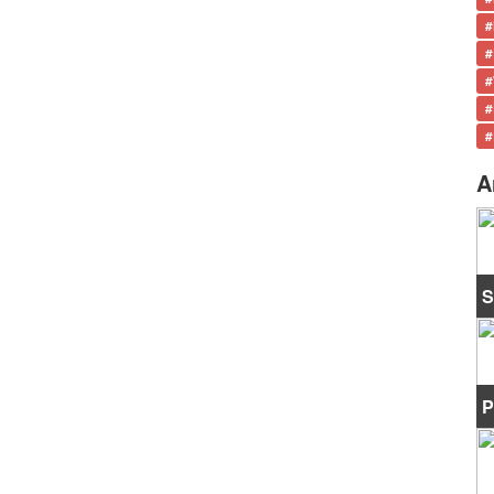
#
#
#
#
#
A
S
P