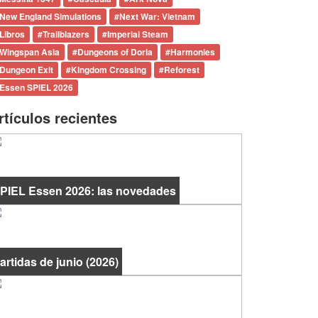
New England Simulations
#
Next War: Vietnam
Libros
#
Trailblazers
#
Imperial Steam
Wingspan Asia
#
Dungeons of Doria
#
Harmonies
Dungeon Exit
#
Kingdom Crossing
#
Reforest
Essen SPIEL 2026
rtículos recientes
PIEL Essen 2026: las novedades
artidas de junio (2026)