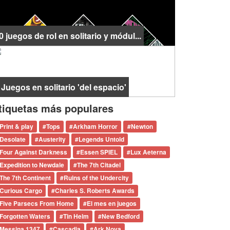
0 juegos de rol en solitario y módul...
 Juegos en solitario 'del espacio'
tiquetas más populares
Print & play
#
Tops
#
Arkham Horror
#
Newton
Desolate
#
Austerity
#
Legends Untold
Four Against Darkness
#
Essen SPIEL
#
Lux Aeterna
Expedition to Newdale
#
The 7th Citadel
The 7th Continent
#
Ruins of the Undercity
Curious Cargo
#
Charles S. Roberts Awards
Five Parsecs From Home
#
El mes en juegos
Forgotten Waters
#
Tin Helm
#
New Bedford
Messina 1347
#
Cascadia
#
Ark Nova