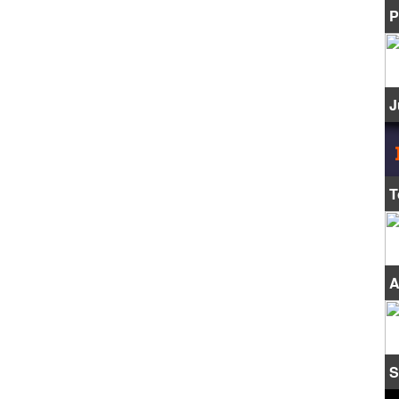
P
J
T
A
S