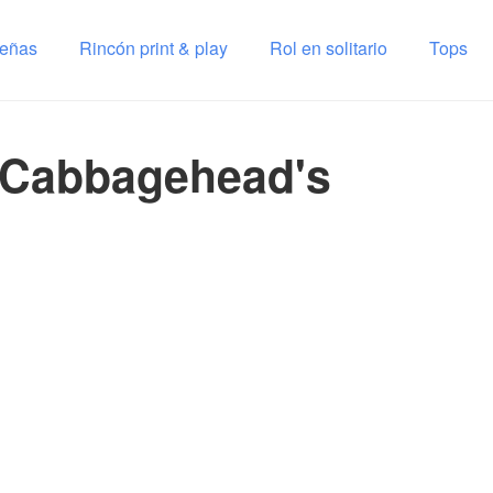
señas
Rincón print & play
Rol en solitario
Tops
. Cabbagehead's