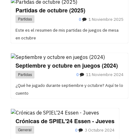
Partidas de octubre (2025)
Partidas
0
1 Noviembre 2025
Este es el resumen de mis partidas de juegos de mesa
en octubre
Septiembre y octubre en juegos (2024)
Partidas
0
11 Noviembre 2024
¿Qué he jugado durante septiembre y octubre? Aquí te lo
cuento
Crónicas de SPIEL'24 Essen - Jueves
General
0
3 Octubre 2024