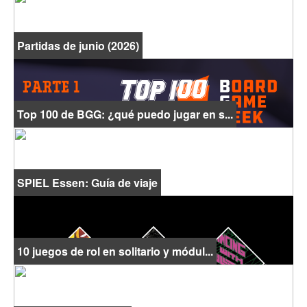
Partidas de junio (2026)
Top 100 de BGG: ¿qué puedo jugar en s...
SPIEL Essen: Guía de viaje
10 juegos de rol en solitario y módul...