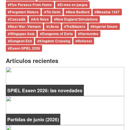
#
Five Parsecs From Home
#
El mes en juegos
#
Forgotten Waters
#
Tin Helm
#
New Bedford
#
Messina 1347
#
Cascadia
#
Ark Nova
#
New England Simulations
#
Next War: Vietnam
#
Libros
#
Trailblazers
#
Imperial Steam
#
Wingspan Asia
#
Dungeons of Doria
#
Harmonies
#
Dungeon Exit
#
Kingdom Crossing
#
Reforest
#
Essen SPIEL 2026
Artículos recientes
SPIEL Essen 2026: las novedades
Partidas de junio (2026)