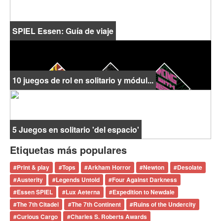
SPIEL Essen: Guía de viaje
10 juegos de rol en solitario y módul...
5 Juegos en solitario 'del espacio'
Etiquetas más populares
#
Print & play
#
Tops
#
Arkham Horror
#
Newton
#
Desolate
#
Austerity
#
Legends Untold
#
Four Against Darkness
#
Essen SPIEL
#
Lux Aeterna
#
Expedition to Newdale
#
The 7th Citadel
#
The 7th Continent
#
Ruins of the Undercity
#
Curious Cargo
#
Charles S. Roberts Awards