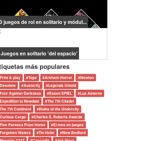
0 juegos de rol en solitario y módul...
 Juegos en solitario 'del espacio'
tiquetas más populares
Print & play
#
Tops
#
Arkham Horror
#
Newton
Desolate
#
Austerity
#
Legends Untold
Four Against Darkness
#
Essen SPIEL
#
Lux Aeterna
Expedition to Newdale
#
The 7th Citadel
The 7th Continent
#
Ruins of the Undercity
Curious Cargo
#
Charles S. Roberts Awards
Five Parsecs From Home
#
El mes en juegos
Forgotten Waters
#
Tin Helm
#
New Bedford
Messina 1347
#
Cascadia
#
Ark Nova