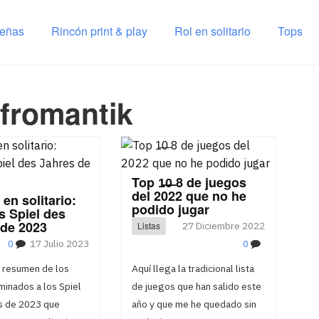
señas
Rincón print & play
Rol en solitario
Tops
fromantik
Top 1̶0̶ 8 de juegos
del 2022 que no he
en solitario:
podido jugar
s Spiel des
 de 2023
Listas
27 Diciembre 2022
0
17 Julio 2023
0
n resumen de los
Aquí llega la tradicional lista
inados a los Spiel
de juegos que han salido este
s de 2023 que
año y que me he quedado sin