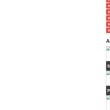
#
#
#
#
#
A
S
P