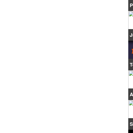
P
J
T
A
S