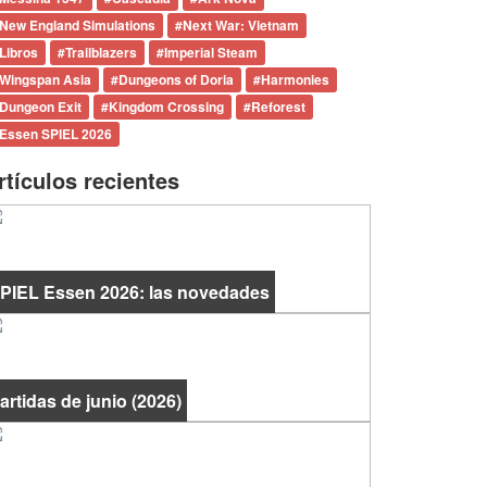
New England Simulations
#
Next War: Vietnam
Libros
#
Trailblazers
#
Imperial Steam
Wingspan Asia
#
Dungeons of Doria
#
Harmonies
Dungeon Exit
#
Kingdom Crossing
#
Reforest
Essen SPIEL 2026
rtículos recientes
PIEL Essen 2026: las novedades
artidas de junio (2026)