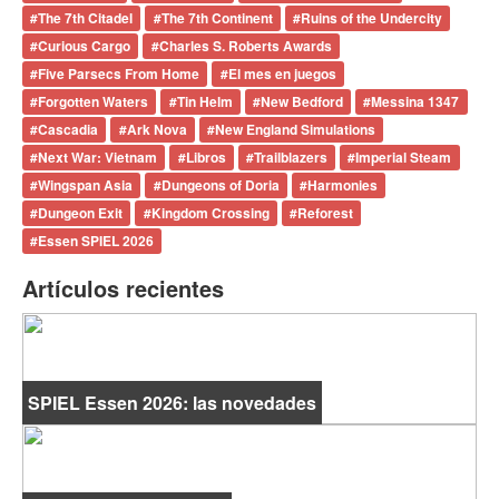
#
The 7th Citadel
#
The 7th Continent
#
Ruins of the Undercity
#
Curious Cargo
#
Charles S. Roberts Awards
#
Five Parsecs From Home
#
El mes en juegos
#
Forgotten Waters
#
Tin Helm
#
New Bedford
#
Messina 1347
#
Cascadia
#
Ark Nova
#
New England Simulations
#
Next War: Vietnam
#
Libros
#
Trailblazers
#
Imperial Steam
#
Wingspan Asia
#
Dungeons of Doria
#
Harmonies
#
Dungeon Exit
#
Kingdom Crossing
#
Reforest
#
Essen SPIEL 2026
Artículos recientes
SPIEL Essen 2026: las novedades