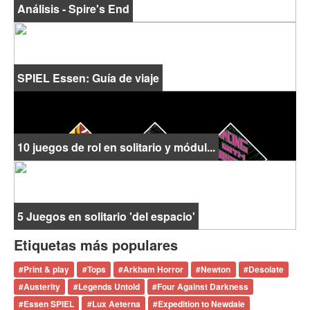
Análisis - Spire's End
SPIEL Essen: Guía de viaje
10 juegos de rol en solitario y módul...
5 Juegos en solitario 'del espacio'
Etiquetas más populares
#
Print & play
#
Tops
#
Arkham Horror
#
Newton
#
Desolate
#
Austerity
#
Legends Untold
#
Four Against Darkness
#
Essen SPIEL
#
Lux Aeterna
#
Expedition to Newdale