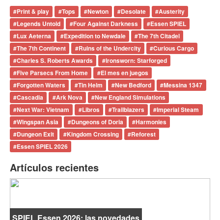
#
Print & play
#
Tops
#
Newton
#
Desolate
#
Austerity
#
Legends Untold
#
Four Against Darkness
#
Essen SPIEL
#
Lux Aeterna
#
Expedition to Newdale
#
The 7th Citadel
#
The 7th Continent
#
Ruins of the Undercity
#
Curious Cargo
#
Charles S. Roberts Awards
#
Ironsworn: Starforged
#
Five Parsecs From Home
#
El mes en juegos
#
Forgotten Waters
#
Tin Helm
#
New Bedford
#
Messina 1347
#
Cascadia
#
Ark Nova
#
New England Simulations
#
Next War: Vietnam
#
Libros
#
Trailblazers
#
Imperial Steam
#
Wingspan Asia
#
Dungeons of Doria
#
Harmonies
#
Dungeon Exit
#
Kingdom Crossing
#
Reforest
#
Essen SPIEL 2026
Artículos recientes
SPIEL Essen 2026: las novedades