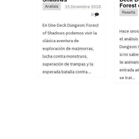
Forest
Análisis
15 Diciembre 2018
Reseña
0
En One Deck Dungeon: Forest
Hace unos
of Shadows podemos vivir la
el análisi
clásica aventura de
Dungeon: 
exploración de mazmorras,
si no sabe
lucha contra monstruos,
te animamo
superación de trampas y la
entrada an
esperada batalla contra ...
se trat...