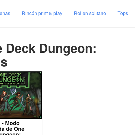
señas
Rincón print & play
Rol en solitario
Tops
e Deck Dungeon:
ws
 - Modo
a de One
ungeon: