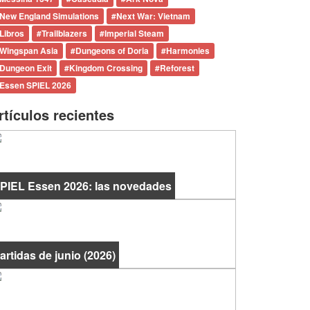
New England Simulations
#
Next War: Vietnam
Libros
#
Trailblazers
#
Imperial Steam
Wingspan Asia
#
Dungeons of Doria
#
Harmonies
Dungeon Exit
#
Kingdom Crossing
#
Reforest
Essen SPIEL 2026
rtículos recientes
PIEL Essen 2026: las novedades
artidas de junio (2026)