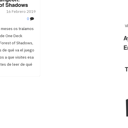
 of Shadows
16 Febrero 2019
0
V
 meses os traíamos
s de One Deck
A
Forest of Shadows,
E
s de qué va el juego
s a que visites esa
tes de leer de qué
T