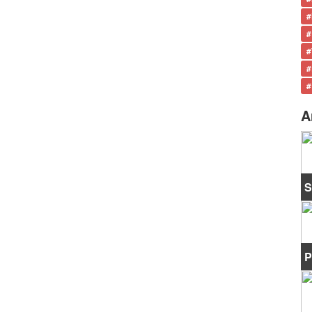
#
#
#
#
#
A
S
P