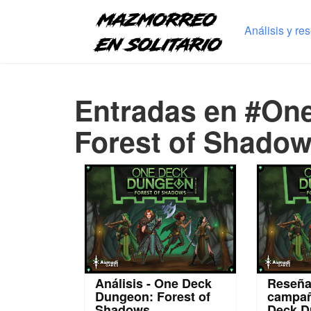
Análisis y re
Entradas en #On
Forest of Shado
Análisis - One Deck
Reseña
Dungeon: Forest of
campañ
Shadows
Deck D