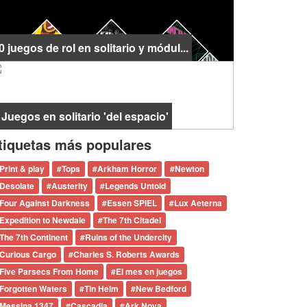
0 juegos de rol en solitario y módul...
 Juegos en solitario 'del espacio'
tiquetas más populares
Print & play
#
Tops
#
Arkham Horror
#
Newton
Desolate
#
Austerity
#
Legends Untold
Four Against Darkness
#
Essen SPIEL
#
Lux Aeterna
Expedition to Newdale
#
The 7th Citadel
The 7th Continent
#
Ruins of the Undercity
Curious Cargo
#
Charles S. Roberts Awards
Five Parsecs From Home
#
El mes en juegos
Forgotten Waters
#
Tin Helm
#
New Bedford
Messina 1347
#
Cascadia
#
Ark Nova