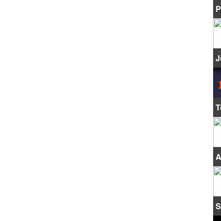
P
J
T
A
S