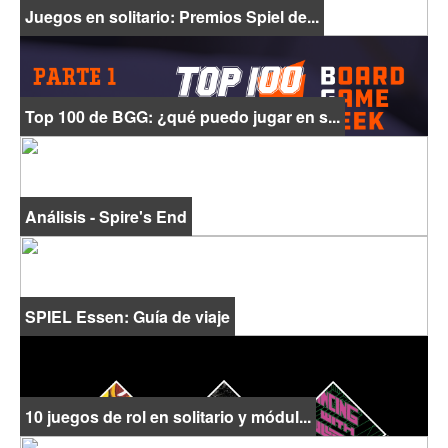
Juegos en solitario: Premios Spiel de...
Top 100 de BGG: ¿qué puedo jugar en s...
Análisis - Spire's End
SPIEL Essen: Guía de viaje
10 juegos de rol en solitario y módul...