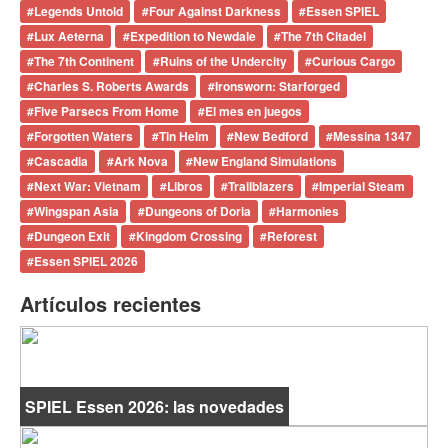
#
Legends Untold
#
Four Against Darkness
#
Essen SPIEL
#
Lux Aeterna
#
Expedition to Newdale
#
The 7th Citadel
#
The 7th Continent
#
Ruins of the Undercity
#
Curious Cargo
#
Charles S. Roberts Awards
#
Ironsworn: Starforged
#
Five Parsecs From Home
#
El mes en juegos
#
Forgotten Waters
#
Tin Helm
#
New Bedford
#
Messina 1347
#
Cascadia
#
Ark Nova
#
New England Simulations
#
Next War: Vietnam
#
Libros
#
Trailblazers
#
Imperial Steam
#
Wingspan Asia
#
Dungeons of Doria
#
Harmonies
#
Dungeon Exit
#
Kingdom Crossing
#
Reforest
#
Essen SPIEL 2026
Artículos recientes
SPIEL Essen 2026: las novedades