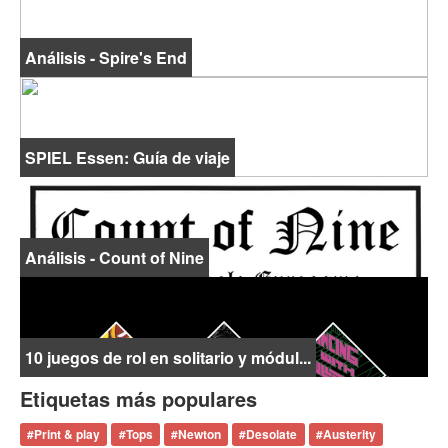
Análisis - Spire's End
SPIEL Essen: Guía de viaje
Análisis - Count of Nine
10 juegos de rol en solitario y módul...
Etiquetas más populares
#
Print & play
#
Tops
#
Newton
#
Desolate
#
Austerity