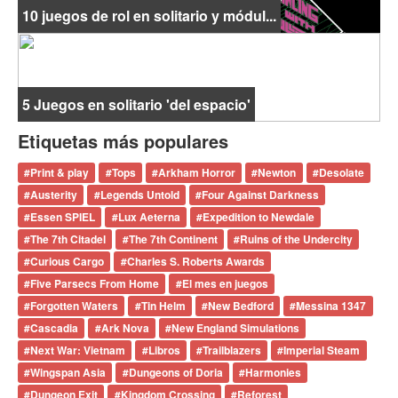
10 juegos de rol en solitario y módul...
5 Juegos en solitario 'del espacio'
Etiquetas más populares
#
Print & play
#
Tops
#
Arkham Horror
#
Newton
#
Desolate
#
Austerity
#
Legends Untold
#
Four Against Darkness
#
Essen SPIEL
#
Lux Aeterna
#
Expedition to Newdale
#
The 7th Citadel
#
The 7th Continent
#
Ruins of the Undercity
#
Curious Cargo
#
Charles S. Roberts Awards
#
Five Parsecs From Home
#
El mes en juegos
#
Forgotten Waters
#
Tin Helm
#
New Bedford
#
Messina 1347
#
Cascadia
#
Ark Nova
#
New England Simulations
#
Next War: Vietnam
#
Libros
#
Trailblazers
#
Imperial Steam
#
Wingspan Asia
#
Dungeons of Doria
#
Harmonies
#
Dungeon Exit
#
Kingdom Crossing
#
Reforest