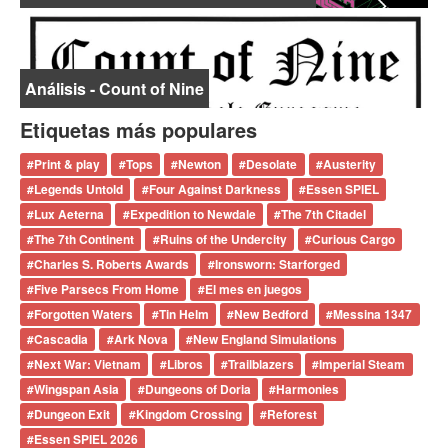
Análisis - Count of Nine
Etiquetas más populares
#
Print & play
#
Tops
#
Newton
#
Desolate
#
Austerity
#
Legends Untold
#
Four Against Darkness
#
Essen SPIEL
#
Lux Aeterna
#
Expedition to Newdale
#
The 7th Citadel
#
The 7th Continent
#
Ruins of the Undercity
#
Curious Cargo
#
Charles S. Roberts Awards
#
Ironsworn: Starforged
#
Five Parsecs From Home
#
El mes en juegos
#
Forgotten Waters
#
Tin Helm
#
New Bedford
#
Messina 1347
#
Cascadia
#
Ark Nova
#
New England Simulations
#
Next War: Vietnam
#
Libros
#
Trailblazers
#
Imperial Steam
#
Wingspan Asia
#
Dungeons of Doria
#
Harmonies
#
Dungeon Exit
#
Kingdom Crossing
#
Reforest
#
Essen SPIEL 2026