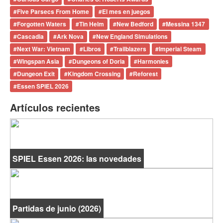
#
Five Parsecs From Home
#
El mes en juegos
#
Forgotten Waters
#
Tin Helm
#
New Bedford
#
Messina 1347
#
Cascadia
#
Ark Nova
#
New England Simulations
#
Next War: Vietnam
#
Libros
#
Trailblazers
#
Imperial Steam
#
Wingspan Asia
#
Dungeons of Doria
#
Harmonies
#
Dungeon Exit
#
Kingdom Crossing
#
Reforest
#
Essen SPIEL 2026
Artículos recientes
SPIEL Essen 2026: las novedades
Partidas de junio (2026)