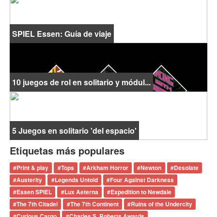
SPIEL Essen: Guía de viaje
10 juegos de rol en solitario y módul...
5 Juegos en solitario 'del espacio'
Etiquetas más populares
#
Print & play
#
Tops
#
Arkham Horror
#
Newton
#
Desolate
#
Austerity
#
Legends Untold
#
Four Against Darkness
#
Essen SPIEL
#
Lux Aeterna
#
Expedition to Newdale
#
The 7th Citadel
#
The 7th Continent
#
Ruins of the Undercity
#
Curious Cargo
#
Charles S. Roberts Awards