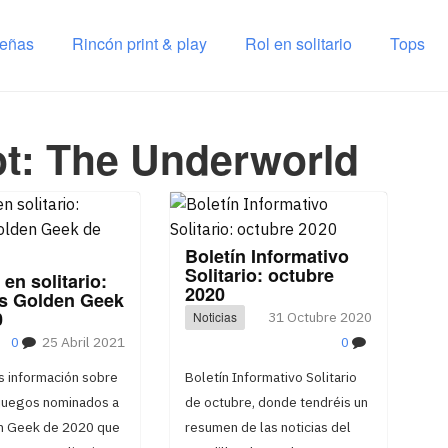
señas
Rincón print & play
Rol en solitario
Tops
t: The Underworld
Boletín Informativo
Solitario: octubre
en solitario:
2020
s Golden Geek
0
Noticias
31 Octubre 2020
0
25 Abril 2021
0
s información sobre
Boletín Informativo Solitario
 juegos nominados a
de octubre, donde tendréis un
n Geek de 2020 que
resumen de las noticias del