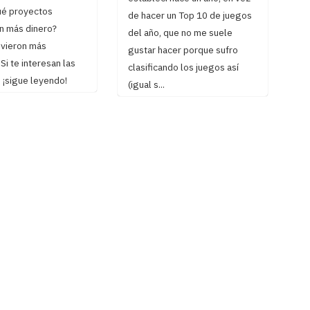
é proyectos
de hacer un Top 10 de juegos
n más dinero?
del año, que no me suele
uvieron más
gustar hacer porque sufro
i te interesan las
clasificando los juegos así
 ¡sigue leyendo!
(igual s...