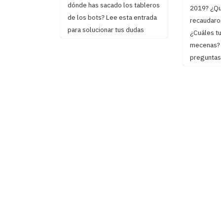
dónde has sacado los tableros
2019? ¿Qu
de los bots? Lee esta entrada
recaudaro
para solucionar tus dudas
¿Cuáles t
mecenas? S
preguntas