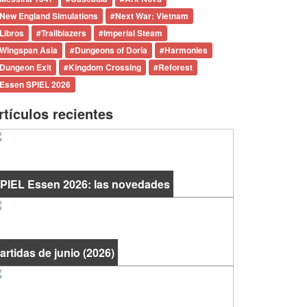
New England Simulations
#
Next War: Vietnam
Libros
#
Trailblazers
#
Imperial Steam
Wingspan Asia
#
Dungeons of Doria
#
Harmonies
Dungeon Exit
#
Kingdom Crossing
#
Reforest
Essen SPIEL 2026
rtículos recientes
PIEL Essen 2026: las novedades
artidas de junio (2026)