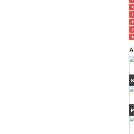
#
#
#
#
#
A
S
P