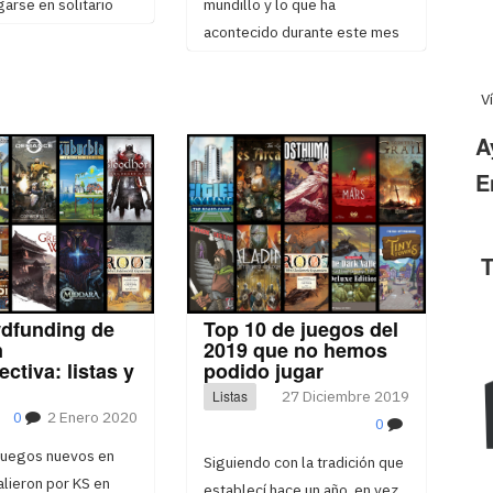
arse en solitario
mundillo y lo que ha
acontecido durante este mes
V
A
E
T
wdfunding de
Top 10 de juegos del
n
2019 que no hemos
ectiva: listas y
podido jugar
Listas
27 Diciembre 2019
0
2 Enero 2020
0
juegos nuevos en
Siguiendo con la tradición que
salieron por KS en
establecí hace un año, en vez