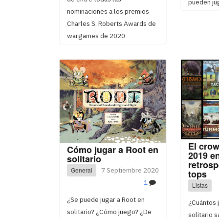
pueden jug
nominaciones a los premios
Charles S. Roberts Awards de
wargames de 2020
El cro
Cómo jugar a Root en
2019 e
solitario
retrosp
General
7 Septiembre 2020
tops
1
Listas
¿Se puede jugar a Root en
¿Cuántos 
solitario? ¿Cómo juego? ¿De
solitario 