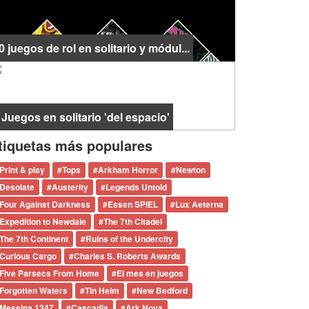
0 juegos de rol en solitario y módul...
 Juegos en solitario 'del espacio'
tiquetas más populares
Print & play
#
Tops
#
Arkham Horror
#
Newton
Desolate
#
Austerity
#
Legends Untold
Four Against Darkness
#
Essen SPIEL
#
Lux Aeterna
Expedition to Newdale
#
The 7th Citadel
The 7th Continent
#
Ruins of the Undercity
Curious Cargo
#
Charles S. Roberts Awards
Five Parsecs From Home
#
El mes en juegos
Forgotten Waters
#
Tin Helm
#
New Bedford
Messina 1347
#
Cascadia
#
Ark Nova