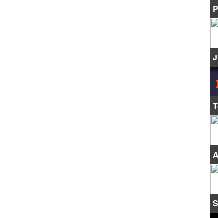
P
J
T
A
S