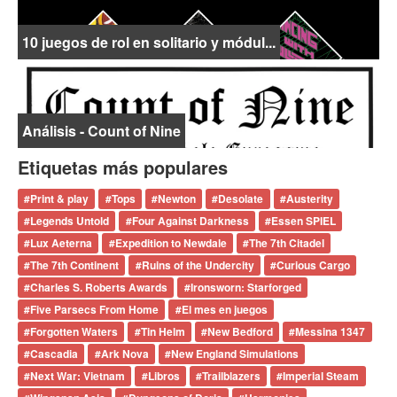
10 juegos de rol en solitario y módul...
Análisis - Count of Nine
Etiquetas más populares
#
Print & play
#
Tops
#
Newton
#
Desolate
#
Austerity
#
Legends Untold
#
Four Against Darkness
#
Essen SPIEL
#
Lux Aeterna
#
Expedition to Newdale
#
The 7th Citadel
#
The 7th Continent
#
Ruins of the Undercity
#
Curious Cargo
#
Charles S. Roberts Awards
#
Ironsworn: Starforged
#
Five Parsecs From Home
#
El mes en juegos
#
Forgotten Waters
#
Tin Helm
#
New Bedford
#
Messina 1347
#
Cascadia
#
Ark Nova
#
New England Simulations
#
Next War: Vietnam
#
Libros
#
Trailblazers
#
Imperial Steam