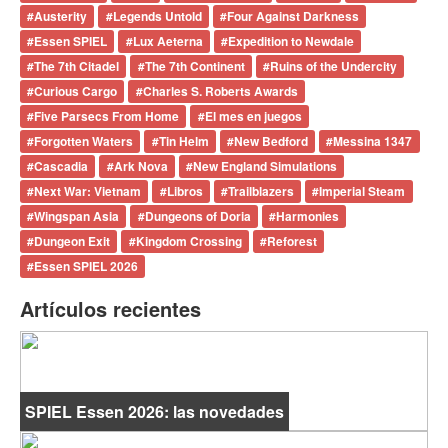
#
Austerity
#
Legends Untold
#
Four Against Darkness
#
Essen SPIEL
#
Lux Aeterna
#
Expedition to Newdale
#
The 7th Citadel
#
The 7th Continent
#
Ruins of the Undercity
#
Curious Cargo
#
Charles S. Roberts Awards
#
Five Parsecs From Home
#
El mes en juegos
#
Forgotten Waters
#
Tin Helm
#
New Bedford
#
Messina 1347
#
Cascadia
#
Ark Nova
#
New England Simulations
#
Next War: Vietnam
#
Libros
#
Trailblazers
#
Imperial Steam
#
Wingspan Asia
#
Dungeons of Doria
#
Harmonies
#
Dungeon Exit
#
Kingdom Crossing
#
Reforest
#
Essen SPIEL 2026
Artículos recientes
SPIEL Essen 2026: las novedades