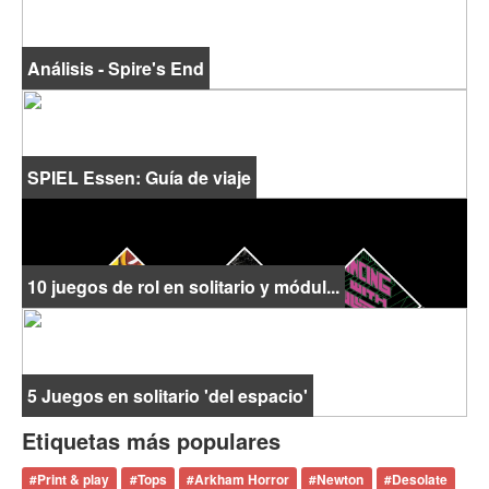
Análisis - Spire's End
SPIEL Essen: Guía de viaje
10 juegos de rol en solitario y módul...
5 Juegos en solitario 'del espacio'
Etiquetas más populares
#
Print & play
#
Tops
#
Arkham Horror
#
Newton
#
Desolate