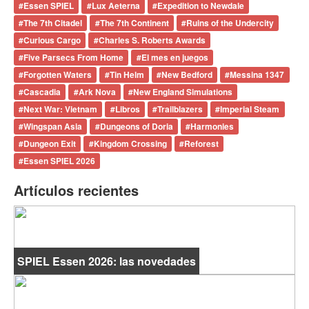
#
Essen SPIEL
#
Lux Aeterna
#
Expedition to Newdale
#
The 7th Citadel
#
The 7th Continent
#
Ruins of the Undercity
#
Curious Cargo
#
Charles S. Roberts Awards
#
Five Parsecs From Home
#
El mes en juegos
#
Forgotten Waters
#
Tin Helm
#
New Bedford
#
Messina 1347
#
Cascadia
#
Ark Nova
#
New England Simulations
#
Next War: Vietnam
#
Libros
#
Trailblazers
#
Imperial Steam
#
Wingspan Asia
#
Dungeons of Doria
#
Harmonies
#
Dungeon Exit
#
Kingdom Crossing
#
Reforest
#
Essen SPIEL 2026
Artículos recientes
SPIEL Essen 2026: las novedades