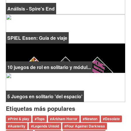
Análisis - Spire's End
SPIEL Essen: Guía de viaje
10 juegos de rol en solitario y módul...
5 Juegos en solitario 'del espacio'
Etiquetas más populares
#
Print & play
#
Tops
#
Arkham Horror
#
Newton
#
Desolate
#
Austerity
#
Legends Untold
#
Four Against Darkness