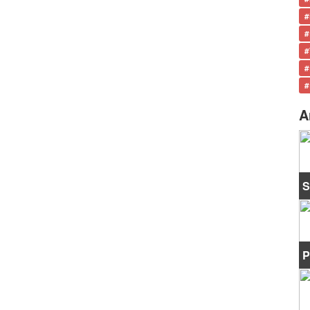
#
#
#
#
#
A
S
P