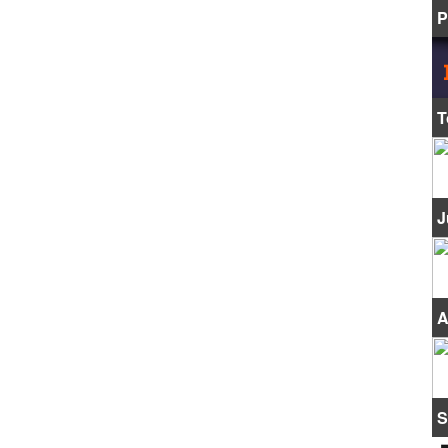
P
T
J
A
S