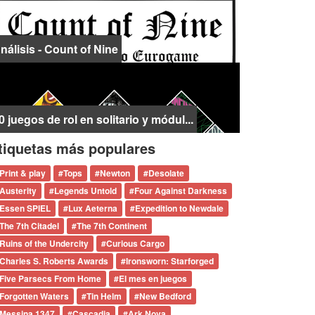
nálisis - Count of Nine
0 juegos de rol en solitario y módul...
tiquetas más populares
Print & play
#
Tops
#
Newton
#
Desolate
Austerity
#
Legends Untold
#
Four Against Darkness
Essen SPIEL
#
Lux Aeterna
#
Expedition to Newdale
The 7th Citadel
#
The 7th Continent
Ruins of the Undercity
#
Curious Cargo
Charles S. Roberts Awards
#
Ironsworn: Starforged
Five Parsecs From Home
#
El mes en juegos
Forgotten Waters
#
Tin Helm
#
New Bedford
Messina 1347
#
Cascadia
#
Ark Nova