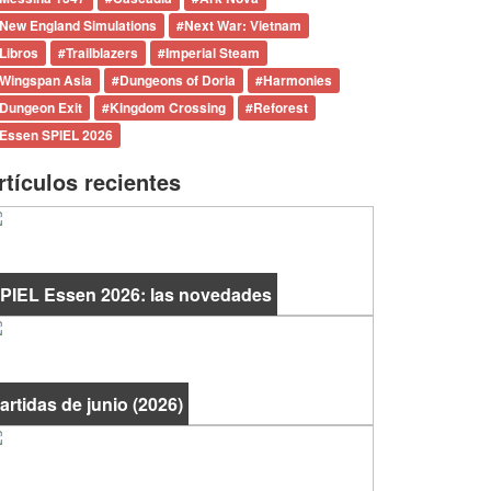
New England Simulations
#
Next War: Vietnam
Libros
#
Trailblazers
#
Imperial Steam
Wingspan Asia
#
Dungeons of Doria
#
Harmonies
Dungeon Exit
#
Kingdom Crossing
#
Reforest
Essen SPIEL 2026
rtículos recientes
PIEL Essen 2026: las novedades
artidas de junio (2026)