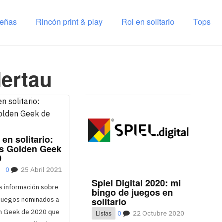
señas
Rincón print & play
Rol en solitario
Tops
lertau
en solitario:
s Golden Geek
0
0
25 Abril 2021
Spiel Digital 2020: mi
s información sobre
bingo de juegos en
 juegos nominados a
solitario
n Geek de 2020 que
Listas
0
22 Octubre 2020