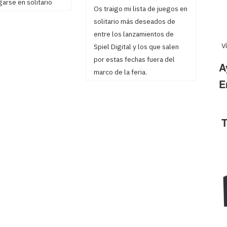
arse en solitario
Os traigo mi lista de juegos en
solitario más deseados de
entre los lanzamientos de
V
Spiel Digital y los que salen
por estas fechas fuera del
A
marco de la feria.
E
T