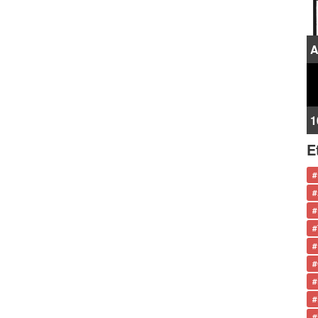
A
1
E
#
#
#
#
#
#
#
#
#