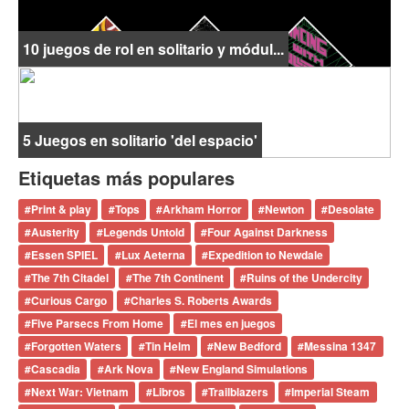
10 juegos de rol en solitario y módul...
5 Juegos en solitario 'del espacio'
Etiquetas más populares
#
Print & play
#
Tops
#
Arkham Horror
#
Newton
#
Desolate
#
Austerity
#
Legends Untold
#
Four Against Darkness
#
Essen SPIEL
#
Lux Aeterna
#
Expedition to Newdale
#
The 7th Citadel
#
The 7th Continent
#
Ruins of the Undercity
#
Curious Cargo
#
Charles S. Roberts Awards
#
Five Parsecs From Home
#
El mes en juegos
#
Forgotten Waters
#
Tin Helm
#
New Bedford
#
Messina 1347
#
Cascadia
#
Ark Nova
#
New England Simulations
#
Next War: Vietnam
#
Libros
#
Trailblazers
#
Imperial Steam