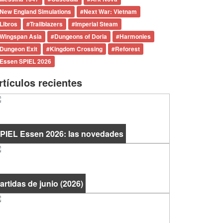
New England Simulations
#
Next War: Vietnam
Libros
#
Trailblazers
#
Imperial Steam
Wingspan Asia
#
Dungeons of Doria
#
Harmonies
Dungeon Exit
#
Kingdom Crossing
#
Reforest
Essen SPIEL 2026
rtículos recientes
PIEL Essen 2026: las novedades
artidas de junio (2026)