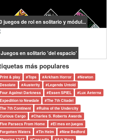
0 juegos de rol en solitario y módul...
 Juegos en solitario 'del espacio'
tiquetas más populares
Print & play
#
Tops
#
Arkham Horror
#
Newton
Desolate
#
Austerity
#
Legends Untold
Four Against Darkness
#
Essen SPIEL
#
Lux Aeterna
Expedition to Newdale
#
The 7th Citadel
The 7th Continent
#
Ruins of the Undercity
Curious Cargo
#
Charles S. Roberts Awards
Five Parsecs From Home
#
El mes en juegos
Forgotten Waters
#
Tin Helm
#
New Bedford
Messina 1347
#
Cascadia
#
Ark Nova