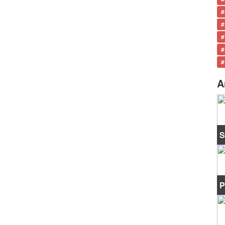
#
#
#
#
#
A
S
P