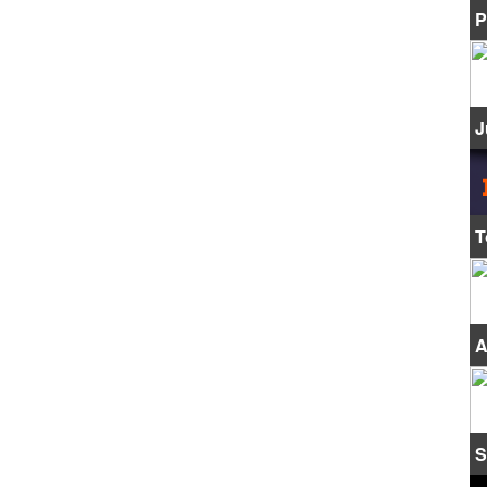
P
J
T
A
S