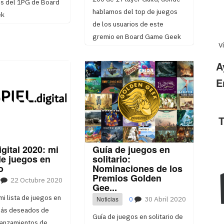
es del 1PG de Board
hablamos del top de juegos
ek
de los usuarios de este
gremio en Board Game Geek
V
A
E
T
igital 2020: mi
Guía de juegos en
de juegos en
solitario:
o
Nominaciones de los
Premios Golden
22 Octubre 2020
Gee...
mi lista de juegos en
Noticias
0
30 Abril 2020
 más deseados de
Guía de juegos en solitario de
lanzamientos de