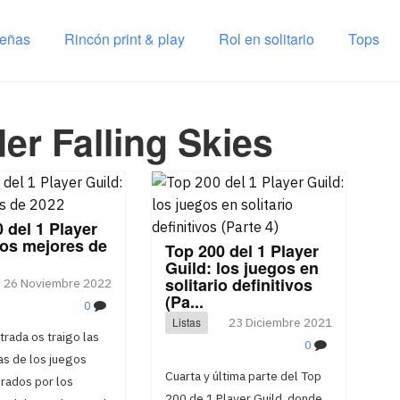
señas
Rincón print & play
Rol en solitario
Tops
er Falling Skies
 del 1 Player
los mejores de
Top 200 del 1 Player
Guild: los juegos en
solitario definitivos
26 Noviembre 2022
(Pa...
0
Listas
23 Diciembre 2021
trada os traigo las
0
as de los juegos
Cuarta y última parte del Top
rados por los
200 de 1 Player Guild, donde