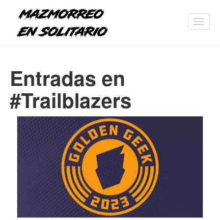
Toggl
navig
Entradas en
#Trailblazers