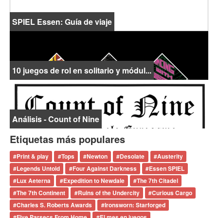
SPIEL Essen: Guía de viaje
10 juegos de rol en solitario y módul...
Análisis - Count of Nine
Etiquetas más populares
#
Print & play
#
Tops
#
Newton
#
Desolate
#
Austerity
#
Legends Untold
#
Four Against Darkness
#
Essen SPIEL
#
Lux Aeterna
#
Expedition to Newdale
#
The 7th Citadel
#
The 7th Continent
#
Ruins of the Undercity
#
Curious Cargo
#
Charles S. Roberts Awards
#
Ironsworn: Starforged
#
Five Parsecs From Home
#
El mes en juegos