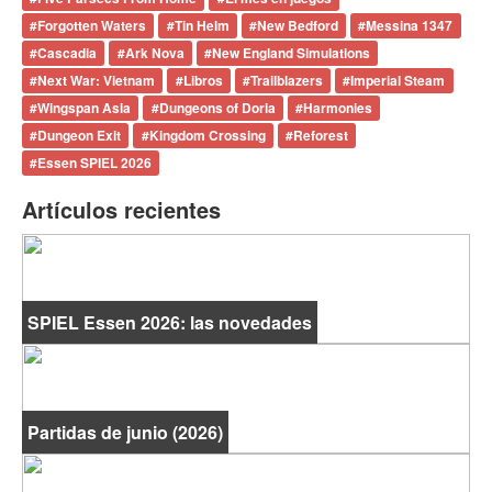
#
Forgotten Waters
#
Tin Helm
#
New Bedford
#
Messina 1347
#
Cascadia
#
Ark Nova
#
New England Simulations
#
Next War: Vietnam
#
Libros
#
Trailblazers
#
Imperial Steam
#
Wingspan Asia
#
Dungeons of Doria
#
Harmonies
#
Dungeon Exit
#
Kingdom Crossing
#
Reforest
#
Essen SPIEL 2026
Artículos recientes
SPIEL Essen 2026: las novedades
Partidas de junio (2026)